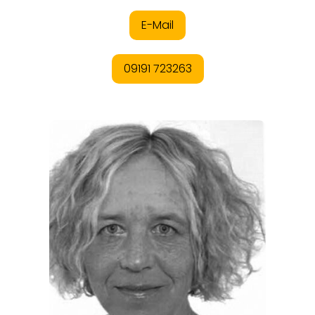
ORTE
EVENTS
REISEFÜHRER
REISEMAGAZINE
THEMEN
ANGEBOTE