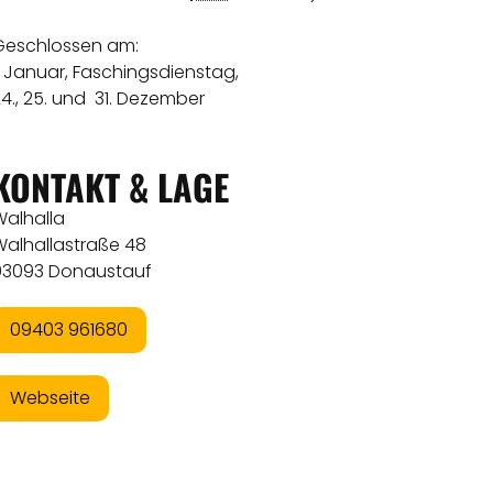
Geschlossen am:
. Januar, Faschingsdienstag,
4., 25. und 31. Dezember
KONTAKT & LAGE
Walhalla
Walhallastraße 48
93093 Donaustauf
09403 961680
Webseite