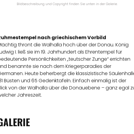
Bildbeschreibung und Copyright finden Sie unten in der Galerie.
Ruhmestempel nach griechischem Vorbild
Mächtig thront die Walhalla hoch über der Donau. König
udwig I. ließ sie im 19. Jahrhundert als Ehrentempel für
bedeutende Persönlichkeiten „teutscher Zunge“ errichten
und benannte sie nach dem Kriegerparadies der
ermanen. Heute beherbergt die klassizistische Säulenhall
31 Büsten und 65 Gedenktafeln. Einfach einmalig ist der
Blick von der Walhalla über die Donauebene – ganz egal z
elcher Jahreszeit.
GALERIE