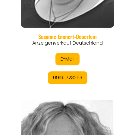
REGIONEN
ORTE
EVENTS
REISEFÜHRER
REISEMAGAZINE
THEMEN