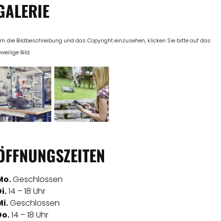
GALERIE
m die Bildbeschreibung und das Copyright einzusehen, klicken Sie bitte auf das
eweilige Bild.
ÖFFNUNGSZEITEN
Mo.
Geschlossen
i.
14 – 18 Uhr
i.
Geschlossen
Do.
14 – 18 Uhr