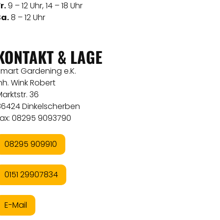
r.
9 – 12 Uhr, 14 – 18 Uhr
Sa.
8 – 12 Uhr
KONTAKT & LAGE
Smart Gardening e.K.
nh. Wink Robert
arktstr. 36
86424 Dinkelscherben
Fax: 08295 9093790
08295 909910
0151 29907834
E-Mail