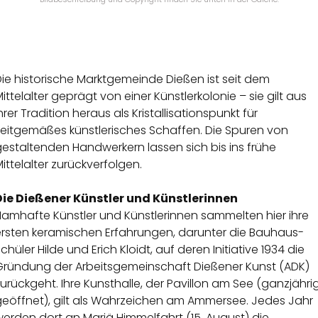
ie historische Marktgemeinde Dießen ist seit dem
ittelalter geprägt von einer Künstlerkolonie – sie gilt aus
hrer Tradition heraus als Kristallisationspunkt für
zeitgemäßes künstlerisches Schaffen. Die Spuren von
estaltenden Handwerkern lassen sich bis ins frühe
ittelalter zurückverfolgen.
Die Dießener Künstler und Künstlerinnen
Namhafte Künstler und Künstlerinnen sammelten hier ihre
ersten keramischen Erfahrungen, darunter die Bauhaus-
chüler Hilde und Erich Kloidt, auf deren Initiative 1934 die
Gründung der Arbeitsgemeinschaft Dießener Kunst (ADK)
urückgeht. Ihre Kunsthalle, der Pavillon am See (ganzjähri
geöffnet), gilt als Wahrzeichen am Ammersee. Jedes Jahr
erden dort an Mariä Himmelfahrt (15. August) die