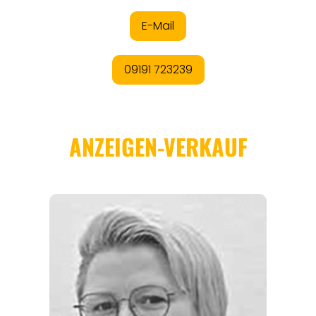
ORTE
EVENTS
REISEFÜHRER
REISEMAGAZINE
THEMEN
ANGEBOTE