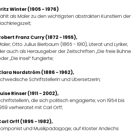
Fritz Winter (1905 - 1976)
ählt als Maler zu den wichtigsten abstrakten Künstlern der
achkriegszeit;
Robert Franz Curry (1872 - 1955),
aler; Otto Julius Bierbaum (1865 - 1910), Literat und Lyriker,
er auch als Herausgeber der Zeitschriften „Die freie Bühne
der „Die Insel“ fungierte;
Clara Nordström (1886 - 1962),
chwedische Schriftstellerin und Übersetzerin;
uise Rinser (1911 - 2002),
chriftstellerin, die sich politisch engagierte; von 1954 bis
959 verheiratet mit Carl Orff;
arl Orff (1895 - 1982),
Komponist und Musikpädagoge; auf Kloster Andechs