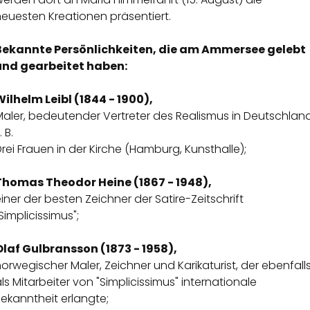
euesten Kreationen präsentiert.
Bekannte Persönlichkeiten, die am Ammersee gelebt
und gearbeitet haben:
Wilhelm Leibl (1844 - 1900),
aler, bedeutender Vertreter des Realismus in Deutschland
. B.
rei Frauen in der Kirche (Hamburg, Kunsthalle);
Thomas Theodor Heine (1867 - 1948),
iner der besten Zeichner der Satire-Zeitschrift
Simplicissimus";
Olaf Gulbransson (1873 - 1958),
orwegischer Maler, Zeichner und Karikaturist, der ebenfall
ls Mitarbeiter von "Simplicissimus" internationale
ekanntheit erlangte;