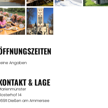
ÖFFNUNGSZEITEN
Keine Angaben
KONTAKT & LAGE
Marienmünster
losterhof 14
86911 Dießen am Ammersee