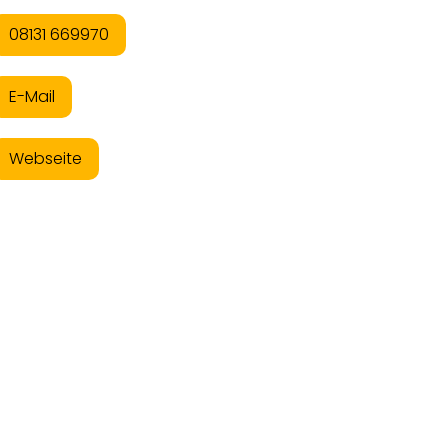
08131 669970
E-Mail
Webseite