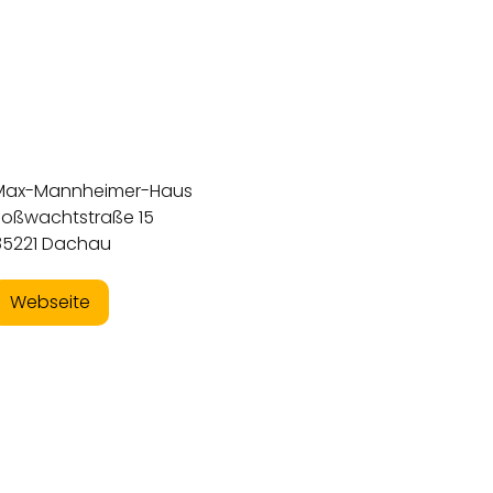
Max-Mannheimer-Haus
Roßwachtstraße 15
85221 Dachau
Webseite