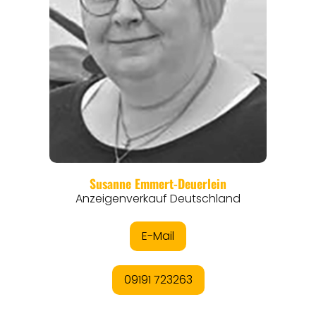
EVENTS
REISEFÜHRER
REISEMAGAZINE
THEMEN
ANGEBOTE