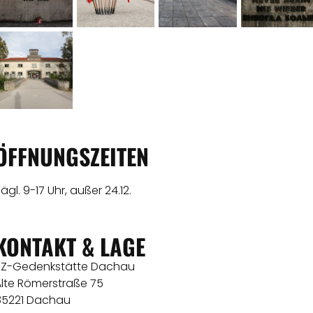
ÖFFNUNGSZEITEN
ägl. 9-17 Uhr, außer 24.12.
KONTAKT & LAGE
KZ-Gedenkstätte Dachau
Alte Römerstraße 75
85221 Dachau