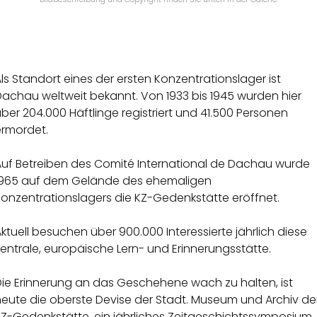
ls Standort eines der ersten Konzentrationslager ist
Dachau weltweit bekannt. Von 1933 bis 1945 wurden hier
ber 204.000 Häftlinge registriert und 41.500 Personen
ermordet.
Auf Betreiben des Comité International de Dachau wurde
1965 auf dem Gelände des ehemaligen
Konzentrationslagers die KZ-Gedenkstätte eröffnet.
ktuell besuchen über 900.000 Interessierte jährlich diese
entrale, europäische Lern- und Erinnerungsstätte.
Die Erinnerung an das Geschehene wach zu halten, ist
heute die oberste Devise der Stadt. Museum und Archiv de
KZ-Gedenkstätte, ein jährliches Zeitgeschichtssymposium,