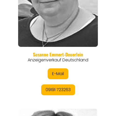
REGIONEN
ORTE
EVENTS
REISEFÜHRER
REISEMAGAZINE
THEMEN