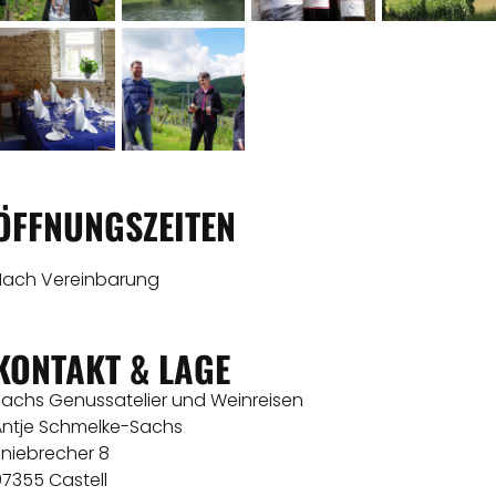
ÖFFNUNGSZEITEN
Nach Vereinbarung
KONTAKT & LAGE
Sachs Genussatelier und Weinreisen
Antje Schmelke-Sachs
Kniebrecher 8
97355 Castell