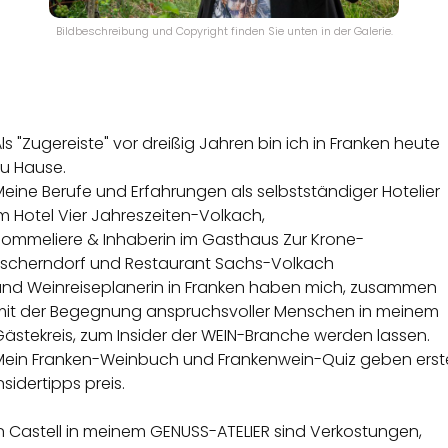
Bildbeschreibung und Copyright finden Sie unten in der Galerie.
ls "Zugereiste" vor dreißig Jahren bin ich in Franken heute
zu Hause.
eine Berufe und Erfahrungen als selbstständiger Hotelier
m Hotel Vier Jahreszeiten-Volkach,
Sommeliere & Inhaberin im Gasthaus Zur Krone-
Escherndorf und Restaurant Sachs-Volkach
und Weinreiseplanerin in Franken haben mich, zusammen
mit der Begegnung anspruchsvoller Menschen in meinem
ästekreis, zum Insider der WEIN-Branche werden lassen.
Mein Franken-Weinbuch und Frankenwein-Quiz geben erst
nsidertipps preis.
n Castell in meinem GENUSS-ATELIER sind Verkostungen,