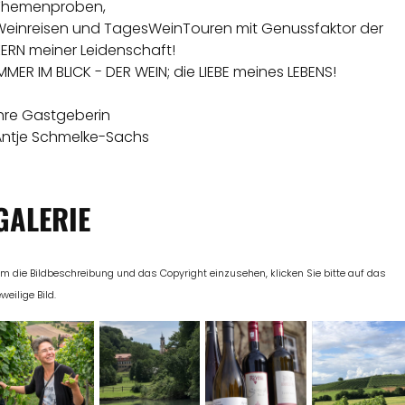
Themenproben,
Weinreisen und TagesWeinTouren mit Genussfaktor der
KERN meiner Leidenschaft!
MMER IM BLICK - DER WEIN; die LIEBE meines LEBENS!
Ihre Gastgeberin
Antje Schmelke-Sachs
GALERIE
m die Bildbeschreibung und das Copyright einzusehen, klicken Sie bitte auf das
eweilige Bild.