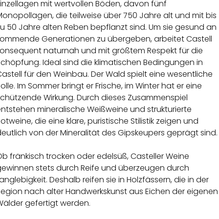
inzellagen mit wertvollen Böden, davon fünf
onopollagen, die teilweise über 750 Jahre alt und mit bis
zu 50 Jahre alten Reben bepflanzt sind. Um sie gesund an
kommende Generationen zu übergeben, arbeitet Castell
konsequent naturnah und mit größtem Respekt für die
chöpfung. Ideal sind die klimatischen Bedingungen in
astell für den Weinbau. Der Wald spielt eine wesentliche
olle. Im Sommer bringt er Frische, im Winter hat er eine
schützende Wirkung. Durch dieses Zusammenspiel
ntstehen mineralische Weißweine und strukturierte
otweine, die eine klare, puristische Stilistik zeigen und
eutlich von der Mineralität des Gipskeupers geprägt sind.
b fränkisch trocken oder edelsüß, Casteller Weine
gewinnen stets durch Reife und überzeugen durch
anglebigkeit. Deshalb reifen sie in Holzfässern, die in der
Region nach alter Handwerkskunst aus Eichen der eigenen
Wälder gefertigt werden.