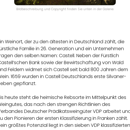
Bildbeschreibung und Copyright finden Sie unten in der Galerie.
in Weinort, der zu den ältesten in Deutschland zählt, die
ürstliche Familie in 26. Generation und ein Unternehmen
ragen den selben Namen: Castell. Neben der Fürstlich
Castell’schen Bank sowie der Bewirtschaftung von Wald
und Feldern widmet sich Castell seit bald 800 Jahren dem
ein. 1659 wurden in Castell Deutschlands erste Silvaner-
Reben gepflanzt.
is heute steht die heimische Rebsorte im Mittelpunkt des
Weingutes, das nach den strengen Richtlinien des
Verbandes Deutscher Prädikatsweingüter VDP arbeitet un
u den Pionieren der ersten Klassifizierung in Franken zählt.
ein größtes Potenzial liegt in den sieben VDP klassifizierte