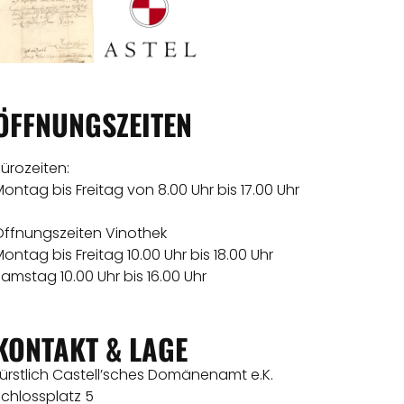
ÖFFNUNGSZEITEN
ürozeiten:
ontag bis Freitag von 8.00 Uhr bis 17.00 Uhr
Öffnungszeiten Vinothek
ontag bis Freitag 10.00 Uhr bis 18.00 Uhr
amstag 10.00 Uhr bis 16.00 Uhr
KONTAKT & LAGE
ürstlich Castell’sches Domänenamt e.K.
chlossplatz 5