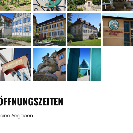
ÖFFNUNGSZEITEN
Keine Angaben