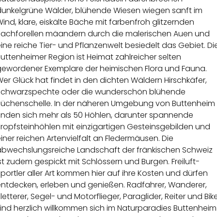
dunkelgrüne Wälder, blühende Wiesen wiegen sanft im
ind, klare, eiskälte Bäche mit farbenfroh glitzernden
Bachforellen mäandern durch die malerischen Auen und
ine reiche Tier- und Pflanzenwelt besiedelt das Gebiet. Di
uttenheimer Region ist Heimat zahlreicher selten
gewordener Exemplare der heimischen Flora und Fauna.
er Glück hat findet in den dichten Wäldern Hirschkäfer,
Schwarzspechte oder die wunderschön blühende
Küchenschelle. In der näheren Umgebung von Buttenheim
finden sich mehr als 50 Höhlen, darunter spannende
Tropfsteinhöhlen mit einzigartigen Gesteinsgebilden und
iner reichen Artenvielfalt an Fledermäusen. Die
abwechslungsreiche Landschaft der fränkischen Schweiz
st zudem gespickt mit Schlössern und Burgen. Freiluft-
portler aller Art kommen hier auf ihre Kosten und dürfen
entdecken, erleben und genießen. Radfahrer, Wanderer,
letterer, Segel- und Motorflieger, Paraglider, Reiter und Bik
ind herzlich willkommen sich im Naturparadies Buttenheim