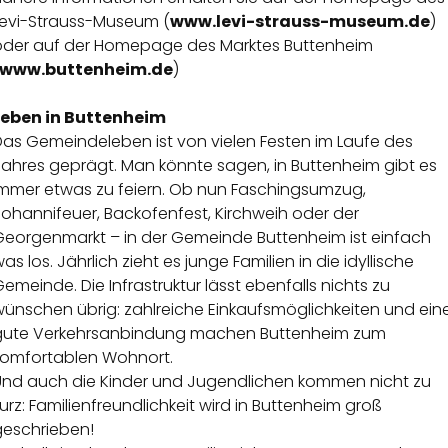
Levi-Strauss-Museum (
www.levi-strauss-museum.de
)
oder auf der Homepage des Marktes Buttenheim
www.buttenheim.de
)
Leben in Buttenheim
Das Gemeindeleben ist von vielen Festen im Laufe des
Jahres geprägt. Man könnte sagen, in Buttenheim gibt es
immer etwas zu feiern. Ob nun Faschingsumzug,
ohannifeuer, Backofenfest, Kirchweih oder der
Georgenmarkt – in der Gemeinde Buttenheim ist einfach
as los. Jährlich zieht es junge Familien in die idyllische
emeinde. Die Infrastruktur lässt ebenfalls nichts zu
wünschen übrig: zahlreiche Einkaufsmöglichkeiten und ein
gute Verkehrsanbindung machen Buttenheim zum
komfortablen Wohnort.
Und auch die Kinder und Jugendlichen kommen nicht zu
urz: Familienfreundlichkeit wird in Buttenheim groß
geschrieben!