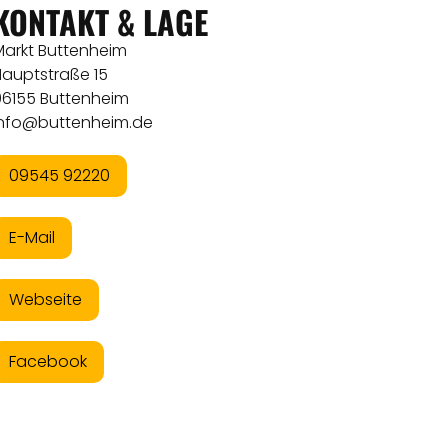
KONTAKT & LAGE
Markt Buttenheim
Hauptstraße 15
96155 Buttenheim
info@buttenheim.de
09545 92220
E-Mail
Webseite
Facebook