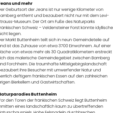
Jeans und mehr
er Geburtsort der Jeans ist nur wenige Kilometer von
Bamberg entfernt und bezaubert nicht nur mit dem Levi-
Strauss-Museum. Der Ort am Fuße des Naturparks
ränkischen Schweiz – Veldensteiner Forst könnte idyllische
icht liegen.
er Markt Buttenheim teilt sich in neun Gemeindeteile auf
und ist das Zuhause von etwa 3700 Einwohnern. Auf einer
Fläche von etwas mehr als 30 Quadratkilometern erstreckt
sich das malerische Gemeindegebiet zwischen Bamberg
und Forchheim. Die traumhafte Mittelgebirgslandschaft
bezaubert ihre Besucher mit umwerfender Natur und
errlich deftigem fränkischen Essen auf den zahlreichen
rigen Bierkellern und Gastwirtschaften.
Naturparadies Buttenheim
or den Toren der fränkischen Schweiz liegt Buttenheim
inmitten eines landschaftlich kaum zu übertreffenden
Naturschauspiels. Hohe Felsnadeln durchbrechen