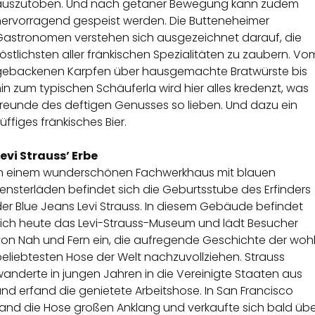
auszutoben. Und nach getaner Bewegung kann zudem
hervorragend gespeist werden. Die Butteneheimer
Gastronomen verstehen sich ausgezeichnet darauf, die
östlichsten aller fränkischen Spezialitäten zu zaubern. Vo
gebackenen Karpfen über hausgemachte Bratwürste bis
in zum typischen Schäuferla wird hier alles kredenzt, was
Freunde des deftigen Genusses so lieben. Und dazu ein
üffiges fränkisches Bier.
Levi Strauss’ Erbe
In einem wunderschönen Fachwerkhaus mit blauen
ensterläden befindet sich die Geburtsstube des Erfinders
er Blue Jeans Levi Strauss. In diesem Gebäude befindet
sich heute das Levi-Strauss-Museum und lädt Besucher
von Nah und Fern ein, die aufregende Geschichte der woh
eliebtesten Hose der Welt nachzuvollziehen. Strauss
anderte in jungen Jahren in die Vereinigte Staaten aus
nd erfand die genietete Arbeitshose. In San Francisco
fand die Hose großen Anklang und verkaufte sich bald übe