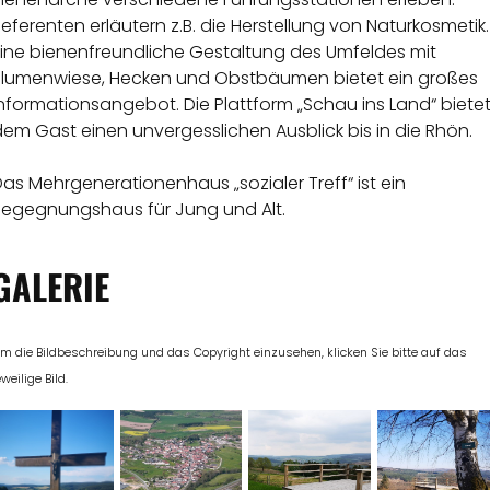
eferenten erläutern z.B. die Herstellung von Naturkosmetik.
Eine bienenfreundliche Gestaltung des Umfeldes mit
Blumenwiese, Hecken und Obstbäumen bietet ein großes
nformationsangebot. Die Plattform „Schau ins Land“ biete
em Gast einen unvergesslichen Ausblick bis in die Rhön.
as Mehrgenerationenhaus „sozialer Treff“ ist ein
Begegnungshaus für Jung und Alt.
GALERIE
m die Bildbeschreibung und das Copyright einzusehen, klicken Sie bitte auf das
eweilige Bild.