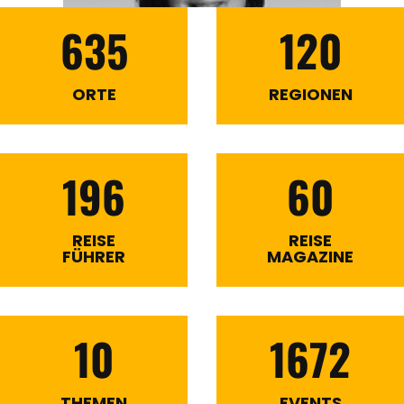
635
120
ORTE
REGIONEN
196
60
REISE
REISE
FÜHRER
MAGAZINE
10
1672
THEMEN
EVENTS