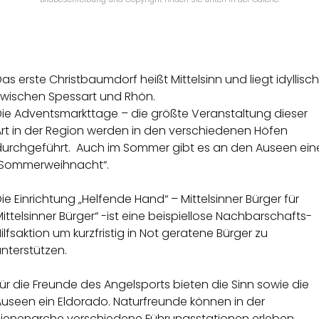
as erste Christbaumdorf heißt Mittelsinn und liegt idyllisch
zwischen Spessart und Rhön.
Die Adventsmarkttage – die größte Veranstaltung dieser
Art in der Region werden in den verschiedenen Höfen
durchgeführt. Auch im Sommer gibt es an den Auseen ein
„Sommerweihnacht“.
ie Einrichtung „Helfende Hand“ – Mittelsinner Bürger für
ittelsinner Bürger“ -ist eine beispiellose Nachbarschafts-
ilfsaktion um kurzfristig in Not geratene Bürger zu
nterstützen.
ür die Freunde des Angelsports bieten die Sinn sowie die
Auseen ein Eldorado. Naturfreunde können in der
Bienenarche verschiedene Führungsstationen erleben.