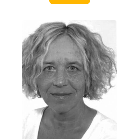
EVENTS
REISEFÜHRER
REISEMAGAZINE
THEMEN
ANGEBOTE