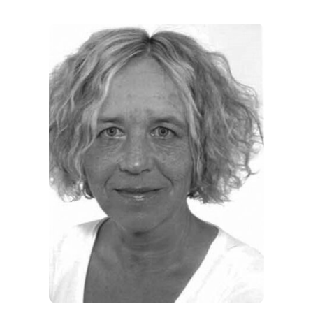
EVENTS
REISEFÜHRER
REISEMAGAZINE
THEMEN
ANGEBOTE