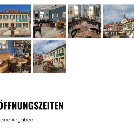
ÖFFNUNGSZEITEN
Keine Angaben