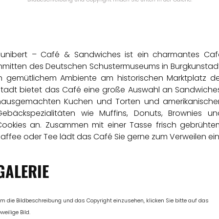
Kunibert – Café & Sandwiches ist ein charmantes Caf
inmitten des Deutschen Schustermuseums in Burgkunstadt
In gemütlichem Ambiente am historischen Marktplatz de
Stadt bietet das Café eine große Auswahl an Sandwiches
hausgemachten Kuchen und Torten und amerikanische
Gebäckspezialitäten wie Muffins, Donuts, Brownies un
Cookies an. Zusammen mit einer Tasse frisch gebrühte
affee oder Tee lädt das Café Sie gerne zum Verweilen ein
GALERIE
m die Bildbeschreibung und das Copyright einzusehen, klicken Sie bitte auf das
eweilige Bild.