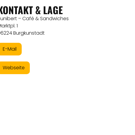
KONTAKT & LAGE
Kunibert – Café & Sandwiches
arktpl. 1
96224 Burgkunstadt
E-Mail
Webseite