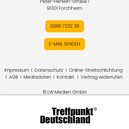
Peter-Henlein-Straße 1
91301 Forchheim
09191 7232 39
E-MAIL SENDEN
Impressum
I
Datenschutz
I
Online-Streitschlichtung
I
AGB
I
Mediadaten
I
Kontakt
I
Vertrag widerrufen
© LW Medien GmbH