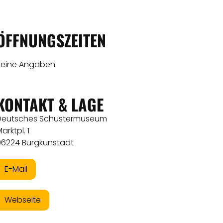
ÖFFNUNGSZEITEN
Keine Angaben
KONTAKT & LAGE
Deutsches Schustermuseum
arktpl. 1
96224 Burgkunstadt
E-Mail
Webseite