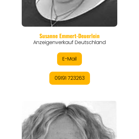
REGIONEN
ORTE
EVENTS
REISEFÜHRER
REISEMAGAZINE
THEMEN