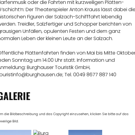
arfenmusik oder die Fahrten mit kurzweiligen Plätten-
’schicht‘n: Der Theaterspieler Anton Krauss lässt dabei di
istorischen Figuren der Salzach-Schifffahrt lebendig
erden. Treidler, Salzfertiger und Schopper berichten von
grausigen Unfällen, opulenten Festen und dem ganz
ormalen Leben der kleinen Leute an der Salzach.
ffentliche Plättenfahrten finden von Mai bis Mitte Oktobe
eden Sonntag um 14.00 Uhr statt. Information und
Anmeldung: Burghauser Touristik GmbH,
touristinfo@burghausen.de; Tel. 0049 8677 887 140
GALERIE
m die Bildbeschreibung und das Copyright einzusehen, klicken Sie bitte auf das
eweilige Bild.