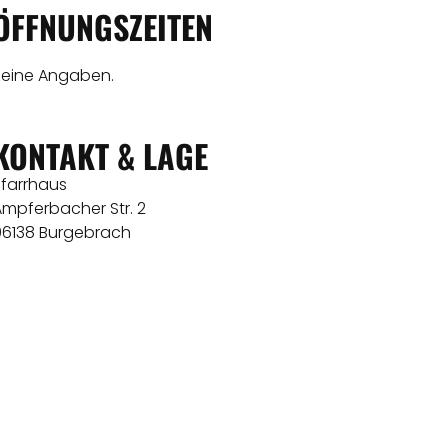
ÖFFNUNGSZEITEN
Keine Angaben.
KONTAKT & LAGE
Pfarrhaus
Ampferbacher Str. 2
96138 Burgebrach