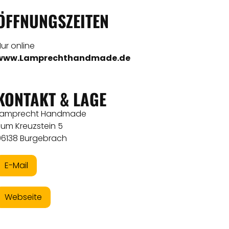
ÖFFNUNGSZEITEN
ur online
www.Lamprechthandmade.de
KONTAKT & LAGE
Lamprecht Handmade
Zum Kreuzstein 5
96138 Burgebrach
E-Mail
Webseite