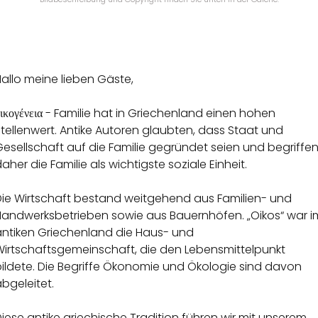
allo meine lieben Gäste,
ικογένεια - Familie hat in Griechenland einen hohen
tellenwert. Antike Autoren glaubten, dass Staat und
esellschaft auf die Familie gegründet seien und begriffe
aher die Familie als wichtigste soziale Einheit.
Die Wirtschaft bestand weitgehend aus Familien- und
Handwerksbetrieben sowie aus Bauernhöfen. „Oikos“ war i
antiken Griechenland die Haus- und
Wirtschaftsgemeinschaft, die den Lebensmittelpunkt
bildete. Die Begriffe Ökonomie und Ökologie sind davon
bgeleitet.
iese antike griechische Tradition führen wir mit unserem