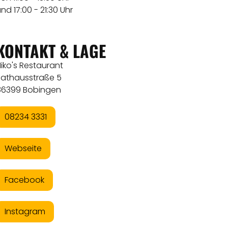
nd 17:00 - 21:30 Uhr
KONTAKT & LAGE
iko's Restaurant
Rathausstraße 5
86399 Bobingen
08234 3331
Webseite
Facebook
Instagram