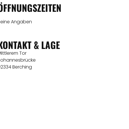
ÖFFNUNGSZEITEN
Keine Angaben
KONTAKT & LAGE
ittlerem Tor
Johannesbrücke
92334 Berching