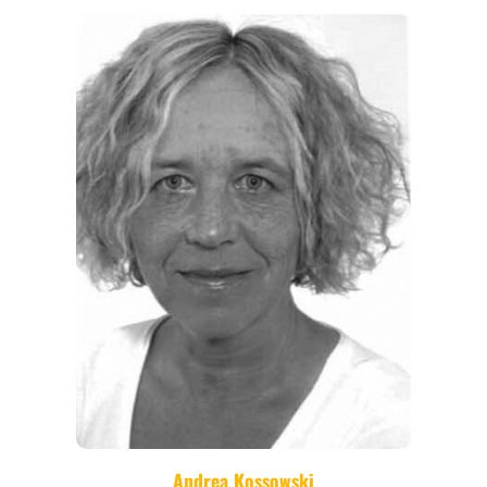
REGIONEN
ORTE
EVENTS
REISEFÜHRER
REISEMAGAZINE
THEMEN