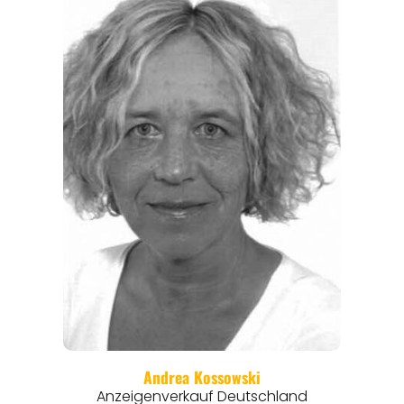
REGIONEN
ORTE
EVENTS
REISEFÜHRER
REISEMAGAZINE
THEMEN