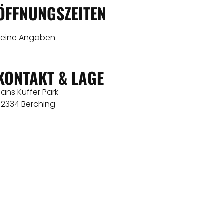
ÖFFNUNGSZEITEN
Keine Angaben
KONTAKT & LAGE
ans Kuffer Park
92334 Berching