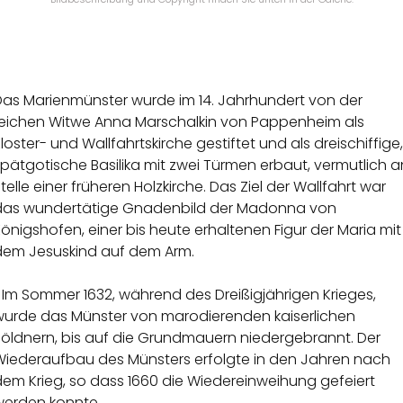
Das Marienmünster wurde im 14. Jahrhundert von der
reichen Witwe Anna Marschalkin von Pappenheim als
loster- und Wallfahrtskirche gestiftet und als dreischiffige,
pätgotische Basilika mit zwei Türmen erbaut, vermutlich a
telle einer früheren Holzkirche. Das Ziel der Wallfahrt war
das wundertätige Gnadenbild der Madonna von
önigshofen, einer bis heute erhaltenen Figur der Maria mit
dem Jesuskind auf dem Arm.
Im Sommer 1632, während des Dreißigjährigen Krieges,
wurde das Münster von marodierenden kaiserlichen
Söldnern, bis auf die Grundmauern niedergebrannt. Der
Wiederaufbau des Münsters erfolgte in den Jahren nach
dem Krieg, so dass 1660 die Wiedereinweihung gefeiert
werden konnte.