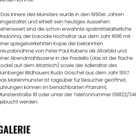
Das Innere des Münsters wurde in den 1950er Jahren
mgestaltet und erhielt sein heutiges Aussehen.
Sehenswert sind die schon erwähnte spätmittelalterliche
Madonna, der barocke Hochaltar aus dem Jahr 1696 mit
einer spiegelverkehrten Kopie der bekannten
Kreuzabnahme von Peter Paul Rubens als Altarbild und
iner Abendmahlsszene in der Predella (das ist der flache
ockel auf dem Altartisch) sowie der Adleraltar des
Nürnberger Bildhauers Rudo Göschel aus dem Jahr 1957.
Das Marienmünster ist tagsüber für Besucher geöffnet,
Führungen können im benachbarten Pfarramt,
Münsterstraße 18 oder unter der Telefonnummer 09822/34
gebucht werden.
GALERIE