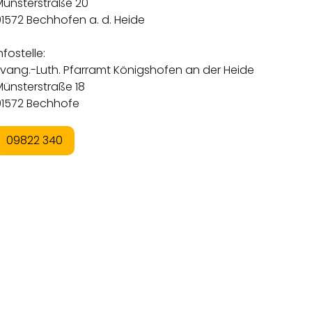
Münsterstraße 20
1572 Bechhofen a. d. Heide
nfostelle:
Evang.-Luth. Pfarramt Königshofen an der Heide
Münsterstraße 18
91572 Bechhofe
09822 340