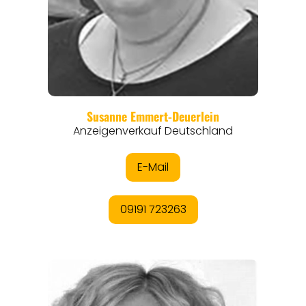
REGIONEN
ORTE
EVENTS
REISEFÜHRER
REISEMAGAZINE
THEMEN