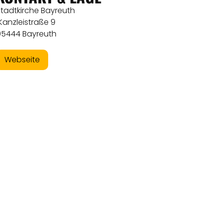
Stadtkirche Bayreuth
Kanzleistraße 9
95444 Bayreuth
Webseite