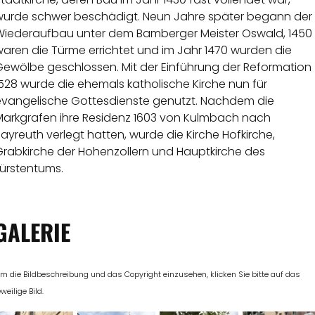
wurde schwer beschädigt. Neun Jahre später begann der
Wiederaufbau unter dem Bamberger Meister Oswald, 1450
aren die Türme errichtet und im Jahr 1470 wurden die
Gewölbe geschlossen. Mit der Einführung der Reformation
528 wurde die ehemals katholische Kirche nun für
evangelische Gottesdienste genutzt. Nachdem die
Markgrafen ihre Residenz 1603 von Kulmbach nach
ayreuth verlegt hatten, wurde die Kirche Hofkirche,
Grabkirche der Hohenzollern und Hauptkirche des
Fürstentums.
GALERIE
m die Bildbeschreibung und das Copyright einzusehen, klicken Sie bitte auf das
eweilige Bild.