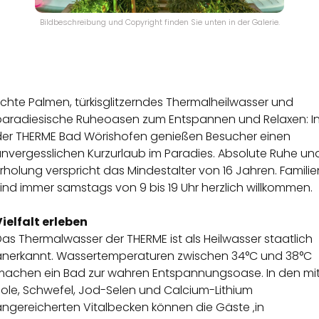
Bildbeschreibung und Copyright finden Sie unten in der Galerie.
chte Palmen, türkisglitzerndes Thermalheilwasser und
paradiesische Ruheoasen zum Entspannen und Relaxen: I
der THERME Bad Wörishofen genießen Besucher einen
unvergesslichen Kurzurlaub im Paradies. Absolute Ruhe un
rholung verspricht das Mindestalter von 16 Jahren. Familie
ind immer samstags von 9 bis 19 Uhr herzlich willkommen.
Vielfalt erleben
as Thermalwasser der THERME ist als Heilwasser staatlich
anerkannt. Wassertemperaturen zwischen 34°C und 38°C
machen ein Bad zur wahren Entspannungsoase. In den mi
Sole, Schwefel, Jod-Selen und Calcium-Lithium
angereicherten Vitalbecken können die Gäste ‚in