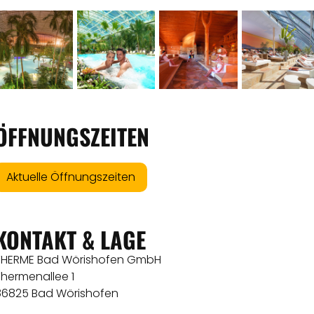
ÖFFNUNGSZEITEN
Aktuelle Öffnungszeiten
KONTAKT & LAGE
THERME Bad Wörishofen GmbH
Thermenallee 1
86825 Bad Wörishofen