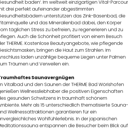
esundheit baden‘. Im weltweit einzigartigen Vital-Parcou
mit drei perfekt aufeinander abgestimmten
Gesundheitsbädern unterstützen das Zink-Basenbad, die
Vitaminquelle und das Mineralienbad dabei, den Körper
om täglichen Stress zu befreien, zu regenerieren und zu
flegen. Auch die Schönheit profitiert von einem Besuch
der THERME. Kostenlose Beautyangebote, wie pflegende
Gesichtsmasken, bringen die Haut zum Strahlen. Im
Anschluss laden unzählige bequeme Liegen unter Palmen
zum Träumen und Verweilen ein.
Traumhaftes Saunavergnügen
Im Vitalbad und den Saunen der THERME Bad Wörishofen
genießen Wellnessliebhaber die positiven Eigenschaften
des gesunden Schwitzens in traumhaft schönem
mbiente. Mehr als 15 unterschiedlich thematisierte Sauna
nd Wellnessattraktionen garantieren für ein
nvergleichliches Wohlfühlerlebnis. In der japanischen
Meditationssauna entspannen die Besucher beim Blick auf