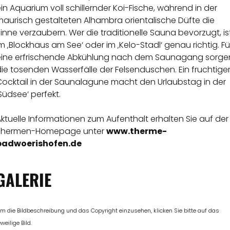
in Aquarium voll schillernder Koi-Fische, während in der
maurisch gestalteten Alhambra orientalische Düfte die
inne verzaubern. Wer die traditionelle Sauna bevorzugt, is
m ‚Blockhaus am See‘ oder im ‚Kelo-Stadl‘ genau richtig. Fü
eine erfrischende Abkühlung nach dem Saunagang sorge
ie tosenden Wasserfälle der Felsenduschen. Ein fruchtige
Cocktail in der Saunalagune macht den Urlaubstag in der
Südsee‘ perfekt.
ktuelle Informationen zum Aufenthalt erhalten Sie auf der
Thermen-Homepage unter
www.therme-
badwoerishofen.de
GALERIE
m die Bildbeschreibung und das Copyright einzusehen, klicken Sie bitte auf das
eweilige Bild.