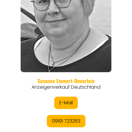
REGIONEN
ORTE
EVENTS
REISEFÜHRER
REISEMAGAZINE