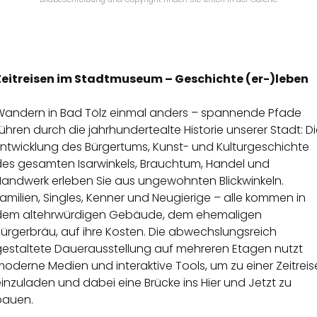
Zeitreisen im Stadtmuseum – Geschichte (er-)leben
Wandern in Bad Tölz einmal anders – spannende Pfade
ühren durch die jahrhundertealte Historie unserer Stadt: D
Entwicklung des Bürgertums, Kunst- und Kulturgeschichte
des gesamten Isarwinkels, Brauchtum, Handel und
Handwerk erleben Sie aus ungewohnten Blickwinkeln.
amilien, Singles, Kenner und Neugierige – alle kommen in
dem altehrwürdigen Gebäude, dem ehemaligen
ürgerbräu, auf ihre Kosten. Die abwechslungsreich
gestaltete Dauerausstellung auf mehreren Etagen nutzt
oderne Medien und interaktive Tools, um zu einer Zeitreis
inzuladen und dabei eine Brücke ins Hier und Jetzt zu
bauen.