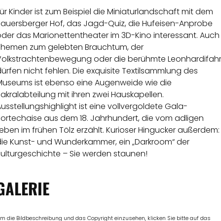
ür Kinder ist zum Beispiel die Miniaturlandschaft mit dem
Sauersberger Hof, das Jagd-Quiz, die Hufeisen-Anprobe
oder das Marionettentheater im 3D-Kino interessant. Auch
Themen zum gelebten Brauchtum, der
Volkstrachtenbewegung oder die berühmte Leonhardifahr
ürfen nicht fehlen. Die exquisite Textilsammlung des
Museums ist ebenso eine Augenweide wie die
akralabteilung mit ihren zwei Hauskapellen.
usstellungshighlight ist eine vollvergoldete Gala-
Portechaise aus dem 18. Jahrhundert, die vom adligen
eben im frühen Tölz erzählt. Kurioser Hingucker außerdem:
die Kunst- und Wunderkammer, ein „Darkroom“ der
Kulturgeschichte – Sie werden staunen!
GALERIE
m die Bildbeschreibung und das Copyright einzusehen, klicken Sie bitte auf das