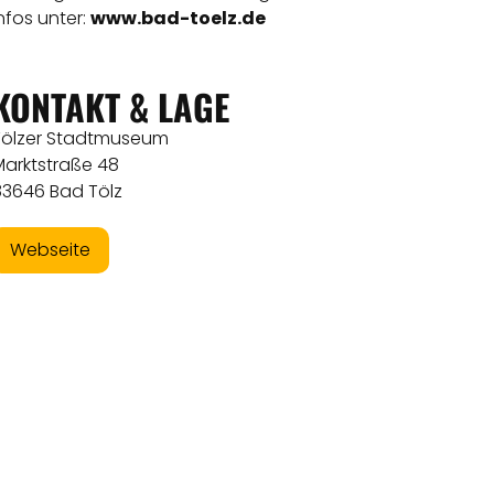
nfos unter:
www.bad-toelz.de
KONTAKT & LAGE
Tölzer Stadtmuseum
Marktstraße 48
83646 Bad Tölz
Webseite