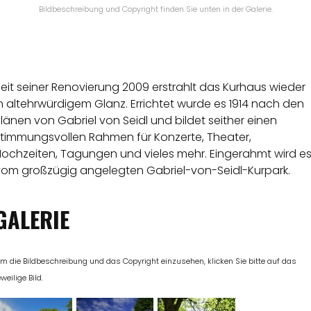
Bildbeschreibung und Copyright finden Sie unten in der Galerie.
eit seiner Renovierung 2009 erstrahlt das Kurhaus wieder
n altehrwürdigem Glanz. Errichtet wurde es 1914 nach den
länen von Gabriel von Seidl und bildet seither einen
stimmungsvollen Rahmen für Konzerte, Theater,
Hochzeiten, Tagungen und vieles mehr. Eingerahmt wird e
vom großzügig angelegten Gabriel-von-Seidl-Kurpark.
GALERIE
m die Bildbeschreibung und das Copyright einzusehen, klicken Sie bitte auf das
eweilige Bild.