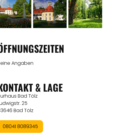
ÖFFNUNGSZEITEN
Keine Angaben
KONTAKT & LAGE
Kurhaus Bad Tölz
udwigstr. 25
83646 Bad Tölz
08041 8089345