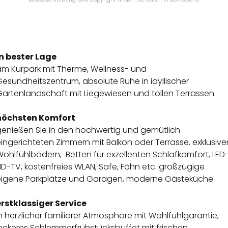
in bester Lage
am Kurpark mit Therme, Wellness- und
esundheitszentrum, absolute Ruhe in idyllischer
Gartenlandschaft mit Liegewiesen und tollen Terrassen
höchsten Komfort
genießen Sie in den hochwertig und gemütlich
ingerichteten Zimmern mit Balkon oder Terrasse, exklusive
ohlfühlbädern, Betten für exzellenten Schlafkomfort, LED
D-TV, kostenfreies WLAN, Safe, Föhn etc. großzügige
eigene Parkplätze und Garagen, moderne Gästeküche
erstklassiger Service
n herzlicher familiärer Atmosphäre mit Wohlfühlgarantie,
leckeres Schlemmerfrühstücksbuffet mit frischen