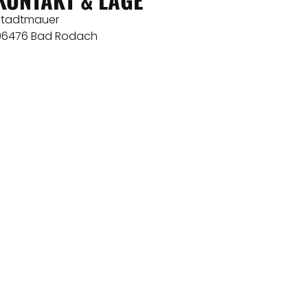
Stadtmauer
96476 Bad Rodach