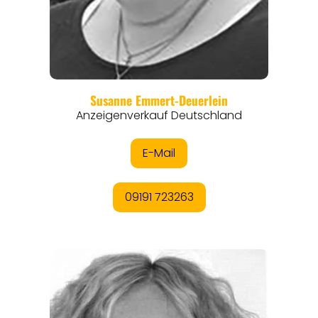
REGIONEN
ORTE
EVENTS
REISEFÜHRER
REISEMAGAZINE
THEMEN