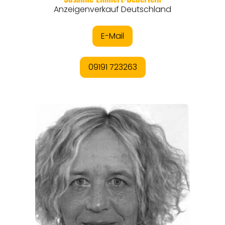
ORTE
EVENTS
REISEFÜHRER
REISEMAGAZINE
THEMEN
ANGEBOTE