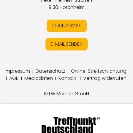
Peter-Henlein-Straße 1
91301 Forchheim
09191 7232 39
E-MAIL SENDEN
Impressum
I
Datenschutz
I
Online-Streitschlichtung
I
AGB
I
Mediadaten
I
Kontakt
I
Vertrag widerrufen
© LW Medien GmbH