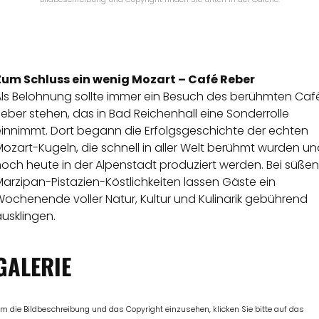
Zum Schluss ein wenig Mozart – Café Reber
Als Belohnung sollte immer ein Besuch des berühmten Caf
eber stehen, das in Bad Reichenhall eine Sonderrolle
einnimmt. Dort begann die Erfolgsgeschichte der echten
ozart-Kugeln, die schnell in aller Welt berühmt wurden u
och heute in der Alpenstadt produziert werden. Bei süßen
arzipan-Pistazien-Köstlichkeiten lassen Gäste ein
ochenende voller Natur, Kultur und Kulinarik gebührend
usklingen.
GALERIE
m die Bildbeschreibung und das Copyright einzusehen, klicken Sie bitte auf das