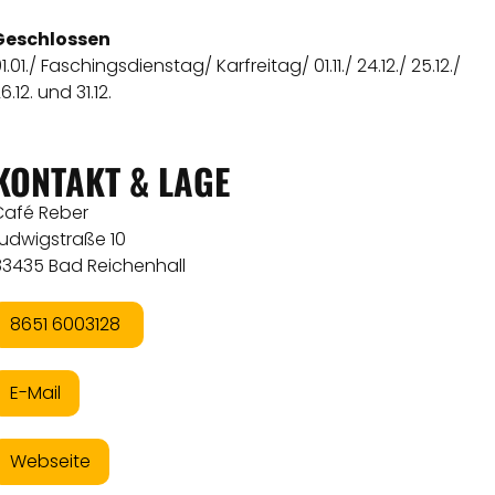
Geschlossen
1.01./ Faschingsdienstag/ Karfreitag/ 01.11./ 24.12./ 25.12./
6.12. und 31.12.
KONTAKT & LAGE
Café Reber
Ludwigstraße 10
83435 Bad Reichenhall
8651 6003128
E-Mail
Webseite