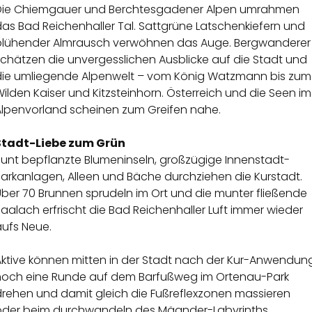
Die Chiemgauer und Berchtesgadener Alpen umrahmen
as Bad Reichenhaller Tal. Sattgrüne Latschenkiefern und
blühender Almrausch verwöhnen das Auge. Bergwanderer
schätzen die unvergesslichen Ausblicke auf die Stadt und
die umliegende Alpenwelt – vom König Watzmann bis zum
ilden Kaiser und Kitzsteinhorn. Österreich und die Seen im
Alpenvorland scheinen zum Greifen nahe.
Stadt-Liebe zum Grün
Bunt bepflanzte Blumeninseln, großzügige Innenstadt-
Parkanlagen, Alleen und Bäche durchziehen die Kurstadt.
Über 70 Brunnen sprudeln im Ort und die munter fließende
aalach erfrischt die Bad Reichenhaller Luft immer wieder
aufs Neue.
Aktive können mitten in der Stadt nach der Kur-Anwendun
noch eine Runde auf dem Barfußweg im Ortenau-Park
drehen und damit gleich die Fußreflexzonen massieren
oder beim durchwandeln des Mäander-Labyrinths