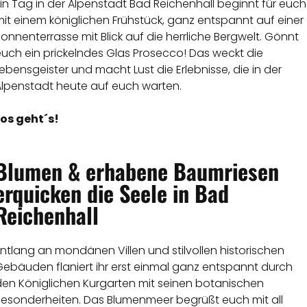
in Tag in der Alpenstadt Bad Reichenhall beginnt für euch
it einem königlichen Frühstück, ganz entspannt auf einer
onnenterrasse mit Blick auf die herrliche Bergwelt. Gönnt
euch ein prickelndes Glas Prosecco! Das weckt die
ebensgeister und macht Lust die Erlebnisse, die in der
Alpenstadt heute auf euch warten.
Los geht´s!
Blumen & erhabene Baumriesen
erquicken die Seele in Bad
Reichenhall
ntlang an mondänen Villen und stilvollen historischen
Gebäuden flaniert ihr erst einmal ganz entspannt durch
den Königlichen Kurgarten mit seinen botanischen
Besonderheiten. Das Blumenmeer begrüßt euch mit all