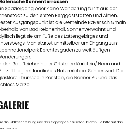
Malerische Sonnenterrassen
Ein Spaziergang oder kleine Wanderung führt aus der
Innenstadt zu den ersten Berggaststätten und Almen.
Bester Ausgangspunkt ist die Gemeinde Bayerisch Gmain
oberhalb von Bad Reichenhall. Sonnenverwöhnt und
dyllisch liegt sie am Fuße des Lattengebirges und
Untersbergs. Man startet unmittelbar am Eingang zum
Alpennationalpark Berchtesgaden zu weitläufigen
Wanderungen.
n den Bad Reichenhaller Ortsteilen Karlstein/ Nonn und
arzoll beginnt ländliches Naturerleben. Sehenswert: Der
lasklare Thumsee in Karlstein, die Nonner Au und das
chloss Marzoll.
GALERIE
m die Bildbeschreibung und das Copyright einzusehen, klicken Sie bitte auf das