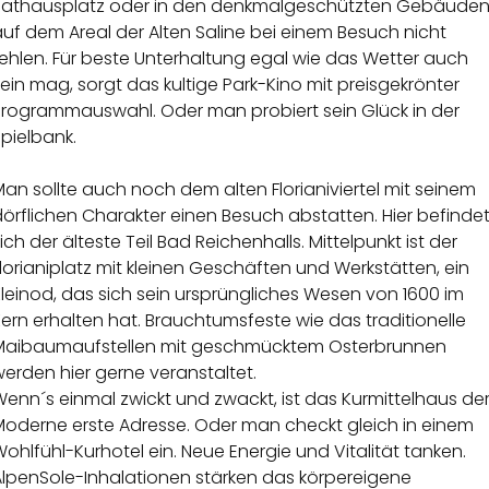
Rathausplatz oder in den denkmalgeschützten Gebäude
uf dem Areal der Alten Saline bei einem Besuch nicht
ehlen. Für beste Unterhaltung egal wie das Wetter auch
ein mag, sorgt das kultige Park-Kino mit preisgekrönter
Programmauswahl. Oder man probiert sein Glück in der
pielbank.
an sollte auch noch dem alten Florianiviertel mit seinem
örflichen Charakter einen Besuch abstatten. Hier befinde
ich der älteste Teil Bad Reichenhalls. Mittelpunkt ist der
lorianiplatz mit kleinen Geschäften und Werkstätten, ein
leinod, das sich sein ursprüngliches Wesen von 1600 im
ern erhalten hat. Brauchtumsfeste wie das traditionelle
Maibaumaufstellen mit geschmücktem Osterbrunnen
erden hier gerne veranstaltet.
enn´s einmal zwickt und zwackt, ist das Kurmittelhaus de
Moderne erste Adresse. Oder man checkt gleich in einem
ohlfühl-Kurhotel ein. Neue Energie und Vitalität tanken.
AlpenSole-Inhalationen stärken das körpereigene