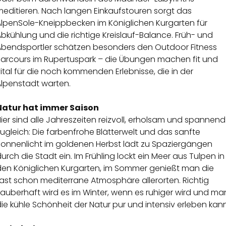
meditieren. Nach langen Einkaufstouren sorgt das
AlpenSole-Kneippbecken im Königlichen Kurgarten für
bkühlung und die richtige Kreislauf-Balance. Früh- und
Abendsportler schätzen besonders den Outdoor Fitness
Parcours im Rupertuspark – die Übungen machen fit und
ital für die noch kommenden Erlebnisse, die in der
Alpenstadt warten.
Natur hat immer Saison
ier sind alle Jahreszeiten reizvoll, erholsam und spannend
ugleich: Die farbenfrohe Blätterwelt und das sanfte
Sonnenlicht im goldenen Herbst lädt zu Spaziergängen
urch die Stadt ein. Im Frühling lockt ein Meer aus Tulpen in
den Königlichen Kurgarten, im Sommer genießt man die
ast schon mediterrane Atmosphäre allerorten. Richtig
auberhaft wird es im Winter, wenn es ruhiger wird und ma
ie kühle Schönheit der Natur pur und intensiv erleben kann