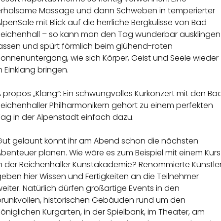
erholsame Massage und dann Schweben in temperierter
lpenSole mit Blick auf die herrliche Bergkulisse von Bad
Reichenhall – so kann man den Tag wunderbar ausklingen
lassen und spürt förmlich beim glühend-roten
Sonnenuntergang, wie sich Körper, Geist und Seele wieder
n Einklang bringen.
 propos „Klang“: Ein schwungvolles Kurkonzert mit den Ba
eichenhaller Philharmonikern gehört zu einem perfekten
ag in der Alpenstadt einfach dazu.
Gut gelaunt könnt ihr am Abend schon die nächsten
benteuer planen. Wie wäre es zum Beispiel mit einem Kurs
in der Reichenhaller Kunstakademie? Renommierte Künstle
eben hier Wissen und Fertigkeiten an die Teilnehmer
eiter. Natürlich dürfen großartige Events in den
prunkvollen, historischen Gebäuden rund um den
öniglichen Kurgarten, in der Spielbank, im Theater, am