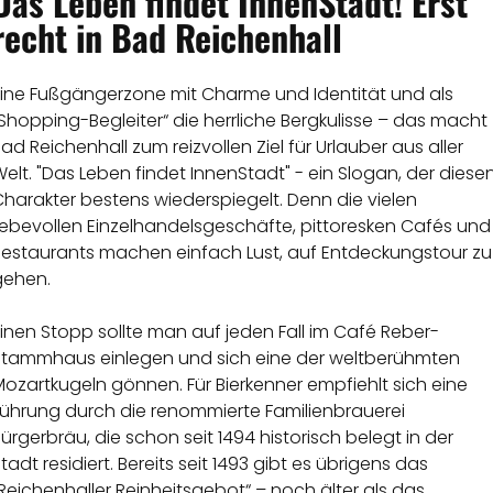
Das Leben findet InnenStadt! Erst
recht in Bad Reichenhall
Eine Fußgängerzone mit Charme und Identität und als
Shopping-Begleiter“ die herrliche Bergkulisse – das macht
ad Reichenhall zum reizvollen Ziel für Urlauber aus aller
elt. "Das Leben findet InnenStadt" - ein Slogan, der diese
harakter bestens wiederspiegelt. Denn die vielen
iebevollen Einzelhandelsgeschäfte, pittoresken Cafés und
Restaurants machen einfach Lust, auf Entdeckungstour zu
gehen.
inen Stopp sollte man auf jeden Fall im Café Reber-
Stammhaus einlegen und sich eine der weltberühmten
ozartkugeln gönnen. Für Bierkenner empfiehlt sich eine
Führung durch die renommierte Familienbrauerei
ürgerbräu, die schon seit 1494 historisch belegt in der
tadt residiert. Bereits seit 1493 gibt es übrigens das
Reichenhaller Reinheitsgebot“ – noch älter als das