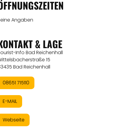
ÖFFNUNGSZEITEN
Keine Angaben
KONTAKT & LAGE
ourist-Info Bad Reichenhall
ittelsbacherstraße 15
83435 Bad Reichenhall
08651 715110
E-MAIL
Webseite