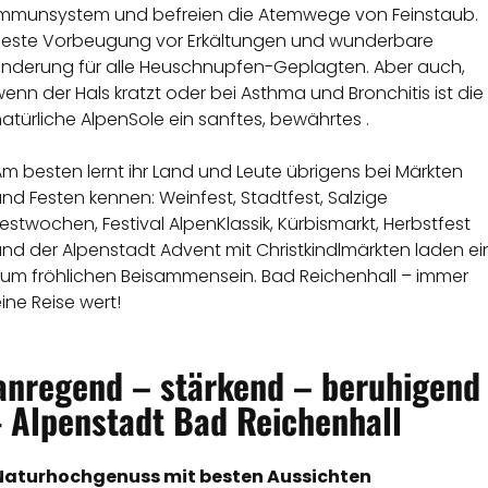
Immunsystem und befreien die Atemwege von Feinstaub.
Beste Vorbeugung vor Erkältungen und wunderbare
Linderung für alle Heuschnupfen-Geplagten. Aber auch,
enn der Hals kratzt oder bei Asthma und Bronchitis ist die
atürliche AlpenSole ein sanftes, bewährtes .
m besten lernt ihr Land und Leute übrigens bei Märkten
nd Festen kennen: Weinfest, Stadtfest, Salzige
estwochen, Festival AlpenKlassik, Kürbismarkt, Herbstfest
nd der Alpenstadt Advent mit Christkindlmärkten laden ei
zum fröhlichen Beisammensein. Bad Reichenhall – immer
ine Reise wert!
anregend – stärkend – beruhigend
- Alpenstadt Bad Reichenhall
Naturhochgenuss mit besten Aussichten