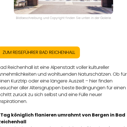
Bildbeschreibung und Copyright finden Sie unten in der Galerie.
ZUM REISEFÜHRER BAD REICHENHALL
ad Reichenhall ist eine Alpenstadt voller kultureller
Annehmlichkeiten und wohltuenden Naturschätzen. Ob für
inen Kurztrip oder eine längere Auszeit – hier finden
Besucher aller Altersgruppen beste Bedingungen für einen
chritt zurück zu sich selbst und eine Fülle neuer
nspirationen.
1 Tag königlich flanieren umrahmt von Bergen in Bad
Reichenhall