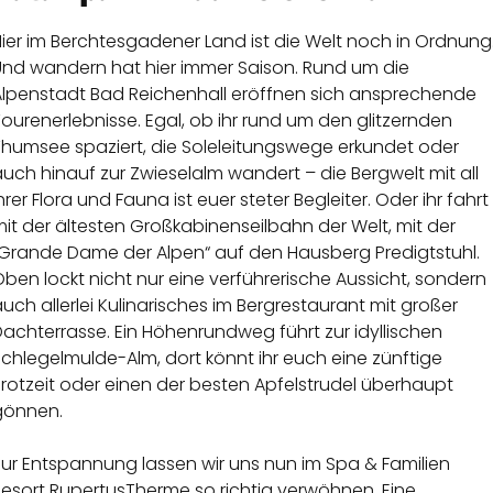
ier im Berchtesgadener Land ist die Welt noch in Ordnung
Und wandern hat hier immer Saison. Rund um die
Alpenstadt Bad Reichenhall eröffnen sich ansprechende
ourenerlebnisse. Egal, ob ihr rund um den glitzernden
Thumsee spaziert, die Soleleitungswege erkundet oder
uch hinauf zur Zwieselalm wandert – die Bergwelt mit all
hrer Flora und Fauna ist euer steter Begleiter. Oder ihr fahrt
it der ältesten Großkabinenseilbahn der Welt, mit der
„Grande Dame der Alpen“ auf den Hausberg Predigtstuhl.
ben lockt nicht nur eine verführerische Aussicht, sondern
uch allerlei Kulinarisches im Bergrestaurant mit großer
achterrasse. Ein Höhenrundweg führt zur idyllischen
chlegelmulde-Alm, dort könnt ihr euch eine zünftige
rotzeit oder einen der besten Apfelstrudel überhaupt
gönnen.
Zur Entspannung lassen wir uns nun im Spa & Familien
Resort RupertusTherme so richtig verwöhnen. Eine