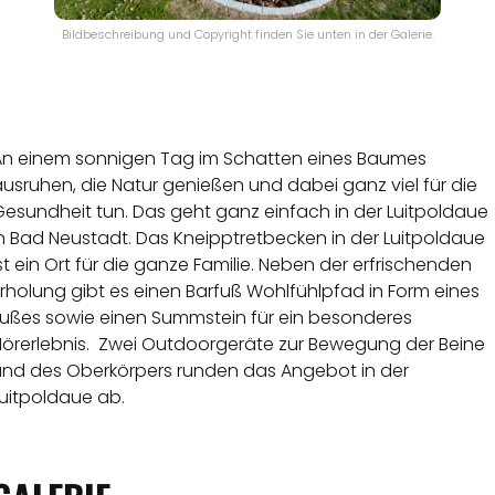
Bildbeschreibung und Copyright finden Sie unten in der Galerie.
An einem sonnigen Tag im Schatten eines Baumes
usruhen, die Natur genießen und dabei ganz viel für die
Gesundheit tun. Das geht ganz einfach in der Luitpoldaue
n Bad Neustadt. Das Kneipptretbecken in der Luitpoldaue
st ein Ort für die ganze Familie. Neben der erfrischenden
rholung gibt es einen Barfuß Wohlfühlpfad in Form eines
Fußes sowie einen Summstein für ein besonderes
Hörerlebnis. Zwei Outdoorgeräte zur Bewegung der Beine
und des Oberkörpers runden das Angebot in der
Luitpoldaue ab.