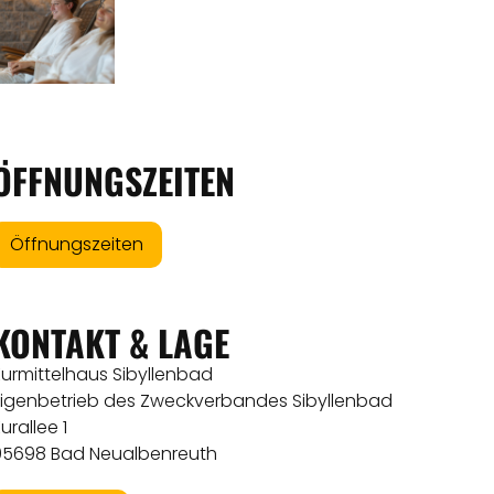
ÖFFNUNGSZEITEN
Öffnungszeiten
KONTAKT & LAGE
Kurmittelhaus Sibyllenbad
Eigenbetrieb des Zweckverbandes Sibyllenbad
urallee 1
95698 Bad Neualbenreuth