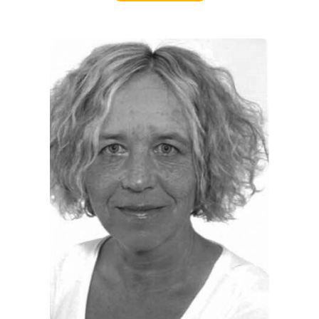
EVENTS
REISEFÜHRER
REISEMAGAZINE
THEMEN
ANGEBOTE