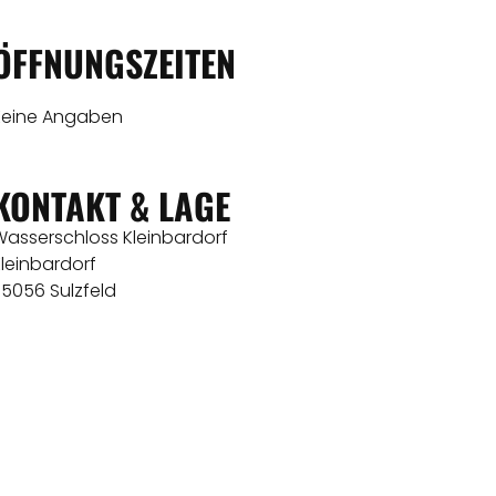
ÖFFNUNGSZEITEN
Keine Angaben
KONTAKT & LAGE
Wasserschloss Kleinbardorf
leinbardorf
75056 Sulzfeld