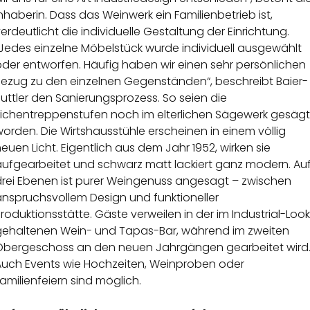
nhaberin. Dass das Weinwerk ein Familienbetrieb ist,
erdeutlicht die individuelle Gestaltung der Einrichtung.
„Jedes einzelne Möbelstück wurde individuell ausgewählt
oder entworfen. Häufig haben wir einen sehr persönlichen
Bezug zu den einzelnen Gegenständen“, beschreibt Baier-
uttler den Sanierungsprozess. So seien die
Eichentreppenstufen noch im elterlichen Sägewerk gesägt
orden. Die Wirtshausstühle erscheinen in einem völlig
euen Licht. Eigentlich aus dem Jahr 1952, wirken sie
aufgearbeitet und schwarz matt lackiert ganz modern. Au
drei Ebenen ist purer Weingenuss angesagt – zwischen
anspruchsvollem Design und funktioneller
roduktionsstätte. Gäste verweilen in der im Industrial-Look
gehaltenen Wein- und Tapas-Bar, während im zweiten
Obergeschoss an den neuen Jahrgängen gearbeitet wird
Auch Events wie Hochzeiten, Weinproben oder
amilienfeiern sind möglich.