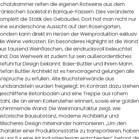
Schatzkammer reifen die eigenen Rotweine aus dem
ränkischen Saaletal in Barrique-Fässern. Dies veränderte
omplett die Statik des Gebäudes. Dort hat man nicht nur
eine wunderschöne Aussicht auf den Rosengarten,
ondern kann direkt im Herzen der Weinproduktion exklusiv
ie Weine verkosten. Ein besonderes Highlight ist die Wand
aus tausend Weinflaschen, die eindrucksvoll beleuchtet
ind. Das Weinwerk ist zudem für sein außerordentliches
efühl für Design bekannt. Baier-Buttler und Ihrem Mann
tefan Buttler Architekt ist es hervorragend gelungen alle
nsprüche zu erfüllen. Alte Bruchsteinwände aus
Bundsandstein wurden freigelegt. Im Kontrast dazu stehen
geschliffene Betonböden und eine Treppe aus rohem
tahl, die an einen Korkenzieher erinnert, sowie eine golden
schimmernde Wand. Die Weinmanufaktur zeigt, wie
historische Bausubstanz, moderne Architektur und
tilsicheres Design miteinander harmonieren. „Um den
harakter einer Produktionsstätte zu transportieren, habe
ir uns für eine Art Industriedesign entschieden“, betont di