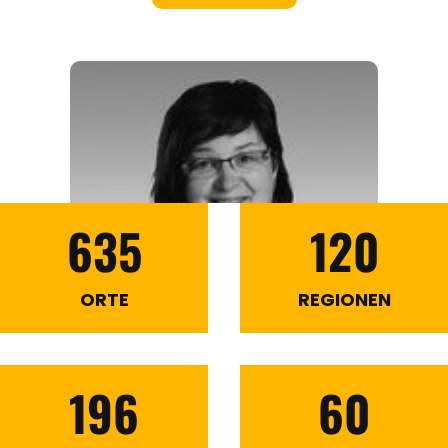
635
120
ORTE
REGIONEN
196
60