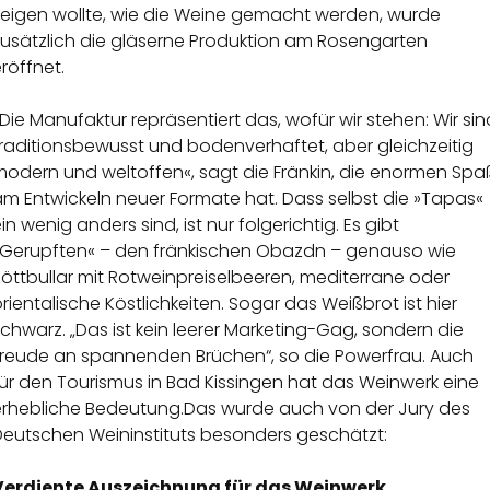
zeigen wollte, wie die Weine gemacht werden, wurde
zusätzlich die gläserne Produktion am Rosengarten
röffnet.
Die Manufaktur repräsentiert das, wofür wir stehen: Wir sin
traditionsbewusst und bodenverhaftet, aber gleichzeitig
modern und weltoffen«, sagt die Fränkin, die enormen Spa
am Entwickeln neuer Formate hat. Dass selbst die »Tapas«
in wenig anders sind, ist nur folgerichtig. Es gibt
»Gerupften« – den fränkischen Obazdn – genauso wie
öttbullar mit Rotweinpreiselbeeren, mediterrane oder
rientalische Köstlichkeiten. Sogar das Weißbrot ist hier
chwarz. „Das ist kein leerer Marketing-Gag, sondern die
Freude an spannenden Brüchen“, so die Powerfrau. Auch
ür den Tourismus in Bad Kissingen hat das Weinwerk eine
erhebliche Bedeutung.Das wurde auch von der Jury des
Deutschen Weininstituts besonders geschätzt:
Verdiente Auszeichnung für das Weinwerk