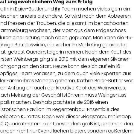
Auf ungewöhnlichem Weg zum Erfolg
athrin Baier-Buttler und ihr Team machen vieles gern ein
bisschen anders als andere. So wird nach dem Abbeeren
und Pressen der Trauben, die allesamt im benachbarten
Hammelburg wachsen, der Most aus dem Erdgeschoss
durch eine Leitung nach oben gepumpt. Man kann die 45-
ährige Betriebswirtin, die vorher im Marketing gearbeitet
hat, getrost Quereinsteigerin nennen. Nach dem Kauf des
rsten Weinbergs ging sie 2010 mit dem eigenen Silvaner-
ahrgang an den Start. Heute kann sie sich auf ein 16-
köpfiges Team verlassen, zu dem auch viele Experten aus
er Familie ihres Mannes gehören. Kathrin Baier-Buttler war
von Anfang an auch der kreative Kopf des Weinwerkes.
Nach Meinung der Geschäftsführerin muss Weingenuss
Spaß machen. Deshalb pachtete sie 2016 einen
historischen Pavillon im Regentenbau-Ensemble des
eliebten Kurortes. Doch weil dieser »Flagstore« mit knapp
40 Quadratmetern nicht besonders groß ist, und man den
Kunden nicht nur Eventflächen bieten, sondern außerdem