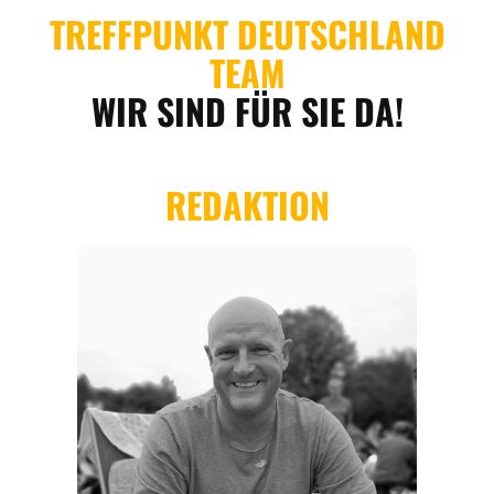
REGIONEN
ORTE
EVENTS
REISEFÜHRER
REISEMAGAZINE
THEMEN