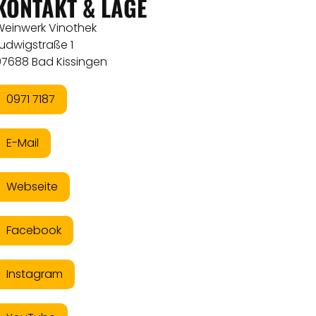
KONTAKT & LAGE
Weinwerk Vinothek
udwigstraße 1
97688 Bad Kissingen
0971 7187
E-Mail
Webseite
Facebook
Instagram