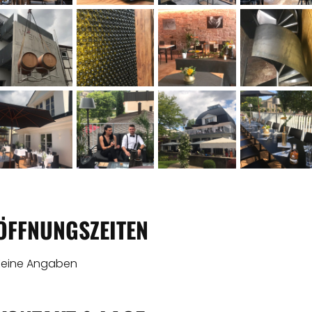
ÖFFNUNGSZEITEN
Keine Angaben