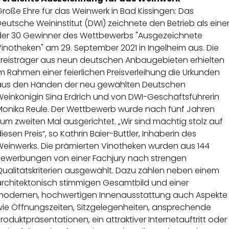
roße Ehre für das Weinwerk in Bad Kissingen: Das
eutsche Weininstitut (DWI) zeichnete den Betrieb als eine
der 30 Gewinner des Wettbewerbs "Ausgezeichnete
inotheken" am 29. September 2021 in Ingelheim aus. Die
Preisträger aus neun deutschen Anbaugebieten erhielten
m Rahmen einer feierlichen Preisverleihung die Urkunden
aus den Händen der neu gewählten Deutschen
Weinkönigin
Sina Erdrich
und von DWI-Geschäftsführerin
Monika Reule. Der Wettbewerb wurde nach fünf Jahren
um zweiten Mal ausgerichtet. „Wir sind mächtig stolz auf
iesen Preis“, so Kathrin Baier-Buttler, Inhaberin des
Weinwerks. Die prämierten Vinotheken wurden aus 144
Bewerbungen von einer Fachjury nach strengen
Qualitätskriterien ausgewählt. Dazu zählen neben einem
architektonisch stimmigen Gesamtbild und einer
modernen, hochwertigen Innenausstattung auch Aspekte
wie Öffnungszeiten, Sitzgelegenheiten, ansprechende
rodukt­präsentationen, ein attraktiver Internetauftritt oder