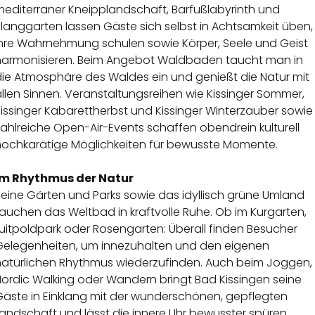
mediterraner Kneipplandschaft, Barfußlabyrinth und
langgarten lassen Gäste sich selbst in Achtsamkeit üben,
ihre Wahrnehmung schulen sowie Körper, Seele und Geist
harmonisieren. Beim Angebot Waldbaden taucht man in
die Atmosphäre des Waldes ein und genießt die Natur mit
llen Sinnen. Veranstaltungsreihen wie Kissinger Sommer,
issinger Kabarettherbst und Kissinger Winterzauber sowie
ahlreiche Open-Air-Events schaffen obendrein kulturell
hochkarätige Möglichkeiten für bewusste Momente.
Im Rhythmus der Natur
Seine Gärten und Parks sowie das idyllisch grüne Umland
auchen das Weltbad in kraftvolle Ruhe. Ob im Kurgarten,
uitpoldpark oder Rosengarten: Überall finden Besucher
Gelegenheiten, um innezuhalten und den eigenen
natürlichen Rhythmus wiederzufinden. Auch beim Joggen,
Nordic Walking oder Wandern bringt Bad Kissingen seine
Gäste in Einklang mit der wunderschönen, gepflegten
andschaft und lässt die innere Uhr bewusster spüren.