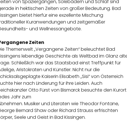
Zeiten von Spaziergängen, Solebädern und Schlaf sind
gerade in hektischen Zeiten von großer Bedeutung. Bad
issingen bietet hierfür eine exzellente Mischung
traditioneller Kuranwendungen und zeitgemäßer
Gesundheits- und Wellnessangebote.
Vergangene Zeiten
Die Themenwelt „Vergangene Zeiten“ beleuchtet Bad
issingens lebendige Geschichte als Weltbad im Glanz alte
age. Schließlich war das Staatsbad einst Treffpunkt für
delige, Aristokraten und Künstler. Nicht nur die
chicksalsgeplagte Kaiserin Elisabeth „Sisi“ von Österreich
uchte hier nach Linderung für ihre Leiden. Auch
eichskanzler Otto Fürst von Bismarck besuchte den Kurort
jedes Jahr zum
Abnehmen. Musiker und Literaten wie Theodor Fontane,
George Bernard Shaw oder Richard Strauss erfrischten
örper, Seele und Geist in Bad Kissingen.