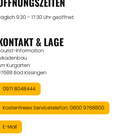
ÖFFNUNGSZEITEN
äglich 9:30 – 17:30 Uhr geöffnet.
KONTAKT & LAGE
ourist-Information
Arkadenbau
Am Kurgarten
97688 Bad Kissingen
0971 8048444
Kostenfreies Servicetelefon: 0800 9768800
E-Mail