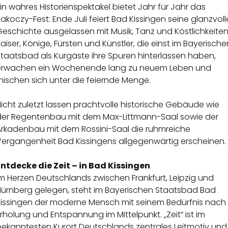
in wahres Historienspektakel bietet Jahr für Jahr das
akoczy-Fest: Ende Juli feiert Bad Kissingen seine glanzvoll
eschichte ausgelassen mit Musik, Tanz und Köstlichkeiten
aiser, Könige, Fürsten und Künstler, die einst im Bayerische
taatsbad als Kurgäste ihre Spuren hinterlassen haben,
erwachen ein Wochenende lang zu neuem Leben und
ischen sich unter die feiernde Menge.
icht zuletzt lassen prachtvolle historische Gebäude wie
der Regentenbau mit dem Max-Littmann-Saal sowie der
Arkadenbau mit dem Rossini-Saal die ruhmreiche
Vergangenheit Bad Kissingens allgegenwärtig erscheinen.
Entdecke die Zeit – in Bad Kissingen
m Herzen Deutschlands zwischen Frankfurt, Leipzig und
Nürnberg gelegen, steht im Bayerischen Staatsbad Bad
Kissingen der moderne Mensch mit seinem Bedürfnis nach
rholung und Entspannung im Mittelpunkt. „Zeit“ ist im
bekanntesten Kurort Deutschlands zentrales Leitmotiv und