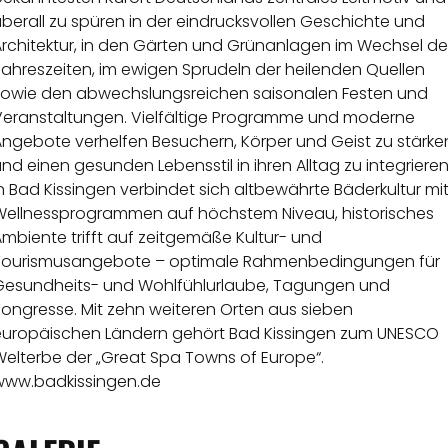
berall zu spüren in der eindrucksvollen Geschichte und
Architektur, in den Gärten und Grünanlagen im Wechsel de
Jahreszeiten, im ewigen Sprudeln der heilenden Quellen
sowie den abwechslungsreichen saisonalen Festen und
Veranstaltungen. Vielfältige Programme und moderne
Angebote verhelfen Besuchern, Körper und Geist zu stärke
nd einen gesunden Lebensstil in ihren Alltag zu integrieren
n Bad Kissingen verbindet sich altbewährte Bäderkultur mi
Wellnessprogrammen auf höchstem Niveau, historisches
mbiente trifft auf zeitgemäße Kultur- und
Tourismusangebote – optimale Rahmenbedingungen für
Gesundheits- und Wohlfühlurlaube, Tagungen und
Kongresse. Mit zehn weiteren Orten aus sieben
europäischen Ländern gehört Bad Kissingen zum UNESCO
Welterbe der „Great Spa Towns of Europe“.
www.badkissingen.de