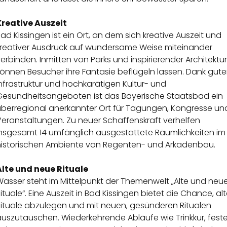
Kreative Auszeit
ad Kissingen ist ein Ort, an dem sich kreative Auszeit und
kreativer Ausdruck auf wundersame Weise miteinander
erbinden. Inmitten von Parks und inspirierender Architektur
önnen Besucher ihre Fantasie beflügeln lassen. Dank gute
nfrastruktur und hochkarätigen Kultur- und
Gesundheitsangeboten ist das Bayerische Staatsbad ein
überregional anerkannter Ort für Tagungen, Kongresse un
Veranstaltungen. Zu neuer Schaffenskraft verhelfen
insgesamt 14 umfänglich ausgestattete Räumlichkeiten im
historischen Ambiente von Regenten- und Arkadenbau.
Alte und neue Rituale
Wasser steht im Mittelpunkt der Themenwelt „Alte und neu
ituale“. Eine Auszeit in Bad Kissingen bietet die Chance, al
Rituale abzulegen und mit neuen, gesünderen Ritualen
auszutauschen. Wiederkehrende Abläufe wie Trinkkur, fest