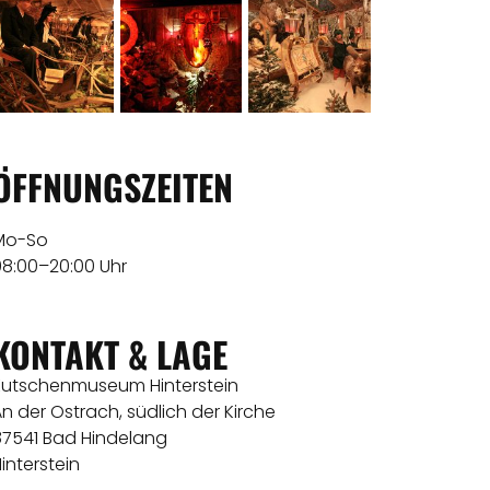
ÖFFNUNGSZEITEN
Mo-So
08:00–20:00 Uhr
KONTAKT & LAGE
Kutschenmuseum Hinterstein
n der Ostrach, südlich der Kirche
87541 Bad Hindelang
interstein