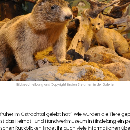
Bildbeschreibung und Copyright finden Sie unten in der Galerie.
 früher im Ostrachtal gelebt hat? Wie wurden die Tiere g
t das Heimat- und Handwerkmuseum in Hindelang ein perfe
schen Rückblicken findet ihr auch viele Informationen üb