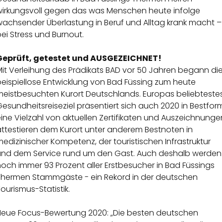
wirkungsvoll gegen das was Menschen heute infolge
wachsender Überlastung in Beruf und Alltag krank macht –
ei Stress und Burnout.
Geprüft, getestet und AUSGEZEICHNET!
Mit Verleihung des Prädikats BAD vor 50 Jahren begann di
beispiellose Entwicklung von Bad Füssing zum heute
meistbesuchten Kurort Deutschlands. Europas beliebteste
esundheitsreiseziel präsentiert sich auch 2020 in Bestfor
ine Vielzahl von aktuellen Zertifikaten und Auszeichnunge
attestieren dem Kurort unter anderem Bestnoten in
edizinischer Kompetenz, der touristischen Infrastruktur
und dem Service rund um den Gast. Auch deshalb werden
och immer 93 Prozent aller Erstbesucher in Bad Füssings
Thermen Stammgäste - ein Rekord in der deutschen
ourismus-Statistik.
Neue Focus-Bewertung 2020: „Die besten deutschen