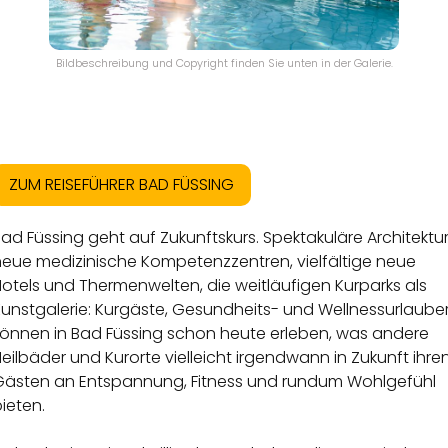
Bildbeschreibung und Copyright finden Sie unten in der Galerie.
ZUM REISEFÜHRER BAD FÜSSING
ad Füssing geht auf Zukunftskurs. Spektakuläre Architektur
neue medizinische Kompetenzzentren, vielfältige neue
otels und Thermenwelten, die weitläufigen Kurparks als
Kunstgalerie: Kurgäste, Gesundheits- und Wellnessurlaube
können in Bad Füssing schon heute erleben, was andere
eilbäder und Kurorte vielleicht irgendwann in Zukunft ihre
Gästen an Entspannung, Fitness und rundum Wohlgefühl
ieten.