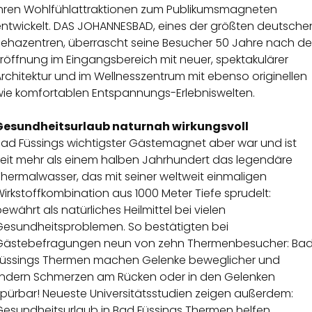
ihren Wohlfühlattraktionen zum Publikumsmagneten
entwickelt. DAS JOHANNESBAD, eines der größten deutsche
Rehazentren, überrascht seine Besucher 50 Jahre nach de
röffnung im Eingangsbereich mit neuer, spektakulärer
rchitektur und im Wellnesszentrum mit ebenso originellen
wie komfortablen Entspannungs-Erlebniswelten.
Gesundheitsurlaub naturnah wirkungsvoll
Bad Füssings wichtigster Gästemagnet aber war und ist
seit mehr als einem halben Jahrhundert das legendäre
hermalwasser, das mit seiner weltweit einmaligen
irkstoffkombination aus 1000 Meter Tiefe sprudelt:
ewährt als natürliches Heilmittel bei vielen
Gesundheitsproblemen. So bestätigten bei
Gästebefragungen neun von zehn Thermenbesucher: Ba
Füssings Thermen machen Gelenke beweglicher und
lindern Schmerzen am Rücken oder in den Gelenken
spürbar! Neueste Universitätsstudien zeigen außerdem:
Gesundheitsurlaub in Bad Füssings Thermen helfen