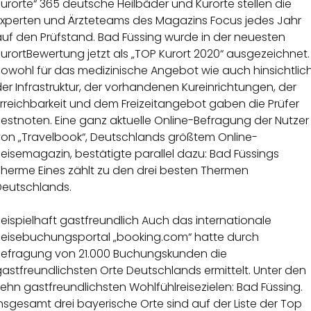
urorte“ 365 deutsche Heilbäder und Kurorte stellen die
Experten und Ärzteteams des Magazins Focus jedes Jahr
auf den Prüfstand. Bad Füssing wurde in der neuesten
urortBewertung jetzt als „TOP Kurort 2020“ ausgezeichnet.
Sowohl für das medizinische Angebot wie auch hinsichtlic
er Infrastruktur, der vorhandenen Kureinrichtungen, der
rreichbarkeit und dem Freizeitangebot gaben die Prüfer
estnoten. Eine ganz aktuelle Online-Befragung der Nutzer
von „Travelbook“, Deutschlands größtem Online-
eisemagazin, bestätigte parallel dazu: Bad Füssings
Therme Eines zählt zu den drei besten Thermen
Deutschlands.
eispielhaft gastfreundlich Auch das internationale
Reisebuchungsportal „booking.com“ hatte durch
Befragung von 21.000 Buchungskunden die
astfreundlichsten Orte Deutschlands ermittelt. Unter den
ehn gastfreundlichsten Wohlfühlreisezielen: Bad Füssing.
nsgesamt drei bayerische Orte sind auf der Liste der Top