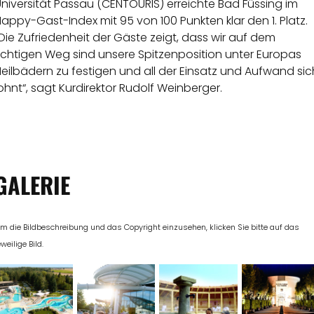
niversität Passau (CENTOURIS) erreichte Bad Füssing im
appy-Gast-Index mit 95 von 100 Punkten klar den 1. Platz.
Die Zufriedenheit der Gäste zeigt, dass wir auf dem
ichtigen Weg sind unsere Spitzenposition unter Europas
eilbädern zu festigen und all der Einsatz und Aufwand sic
ohnt“, sagt Kurdirektor Rudolf Weinberger.
GALERIE
m die Bildbeschreibung und das Copyright einzusehen, klicken Sie bitte auf das
eweilige Bild.