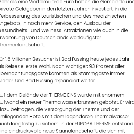
ehr als eine Viertelmilliarde Euro haben die Gemeinde un
rivate Geldgeber in den letzten Jahren investiert: in die
Verbesserung des touristischen und des medizinischen
Angebots, in noch mehr Service, den Ausbau der
Gesundheits- und Wellness-Attraktionen wie auch in die
Erweiterung von Deutschlands weitläufigster
Thermenlandschaft.
ür 1,6 Millionen Besucher ist Bad Füssing heute jedes Jahr
ls Reiseziel erste Wahl. Noch wichtiger: 93 Prozent aller
Übernachtungsgäste kommen als Stammgäste immer
ieder. Und Bad Füssing expandiert weiter.
Auf dem Gelände der THERME EINS wurde mit enormem
Aufwand ein neuer Thermalwasserbrunnen gebohrt. Er wir
dazu beitragen, die Versorgung der Therme und der
umliegenden Hotels mit dem legendären Thermalwasser
uch langfristig zu sichern. In der EUROPA THERME entstand
ine eindrucksvolle neue Saunalandschaft, die sich mit