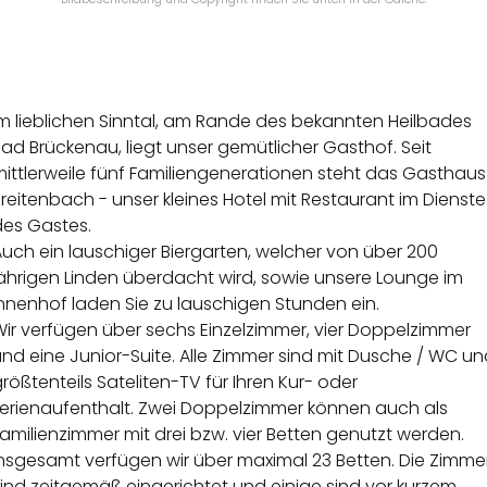
Im lieblichen Sinntal, am Rande des bekannten Heilbades
ad Brückenau, liegt unser gemütlicher Gasthof. Seit
ittlerweile fünf Familiengenerationen steht das Gasthaus
reitenbach - unser kleines Hotel mit Restaurant im Dienste
des Gastes.
uch ein lauschiger Biergarten, welcher von über 200
jährigen Linden überdacht wird, sowie unsere Lounge im
Innenhof laden Sie zu lauschigen Stunden ein.
Wir verfügen über sechs Einzelzimmer, vier Doppelzimmer
nd eine Junior-Suite. Alle Zimmer sind mit Dusche / WC u
rößtenteils Sateliten-TV für Ihren Kur- oder
Ferienaufenthalt. Zwei Doppelzimmer können auch als
amilienzimmer mit drei bzw. vier Betten genutzt werden.
Insgesamt verfügen wir über maximal 23 Betten. Die Zimme
ind zeitgemäß eingerichtet und einige sind vor kurzem