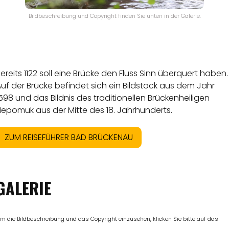
Bildbeschreibung und Copyright finden Sie unten in der Galerie.
ereits 1122 soll eine Brücke den Fluss Sinn überquert haben.
uf der Brücke befindet sich ein Bildstock aus dem Jahr
598 und das Bildnis des traditionellen Brückenheiligen
Nepomuk aus der Mitte des 18. Jahrhunderts.
ZUM REISEFÜHRER BAD BRÜCKENAU
GALERIE
m die Bildbeschreibung und das Copyright einzusehen, klicken Sie bitte auf das