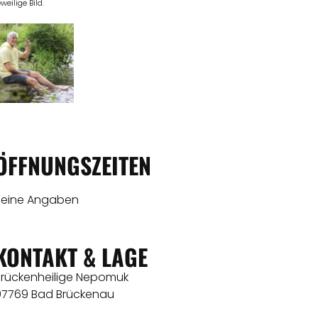
eweilige Bild.
ÖFFNUNGSZEITEN
Keine Angaben
KONTAKT & LAGE
Brückenheilige Nepomuk
97769 Bad Brückenau