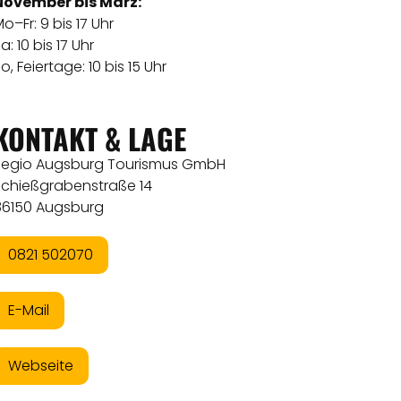
November bis März:
o–Fr: 9 bis 17 Uhr
a: 10 bis 17 Uhr
o, Feiertage: 10 bis 15 Uhr
KONTAKT & LAGE
Regio Augsburg Tourismus GmbH
Schießgrabenstraße 14
86150 Augsburg
0821 502070
E-Mail
Webseite