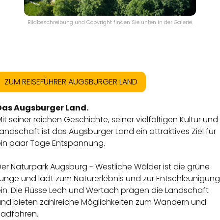
Bildbeschreibung und Copyright finden Sie unten in der Galerie.
ZUM REISEFÜHRER AUGSBURGER LAND
Das Augsburger Land.
it seiner reichen Geschichte, seiner vielfältigen Kultur und
andschaft ist das Augsburger Land ein attraktives Ziel für
ein paar Tage Entspannung.
er Naturpark Augsburg - Westliche Wälder ist die grüne
Lunge und lädt zum Naturerlebnis und zur Entschleunigung
ein. Die Flüsse Lech und Wertach prägen die Landschaft
und bieten zahlreiche Möglichkeiten zum Wandern und
Radfahren.