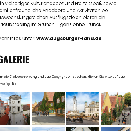
in vielseitiges Kulturangebot und Freizeitspaß sowie
amilienfreundliche Angebote und Aktivitäten bei
abwechslungsreichen Ausflugszielen bieten ein
Urlaubsfeeling im Grünen – ganz ohne Trubel.
ehr Infos unter:
www.augsburger-land.de
GALERIE
m die Bildbeschreibung und das Copyright einzusehen, klicken Sie bitte auf das
eweilige Bild.