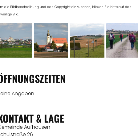
m die Bildbeschreibung und das Copyright einzusehen, klicken Sie bitte auf das
eweilige Bild.
ÖFFNUNGSZEITEN
Keine Angaben
KONTAKT & LAGE
Gemeinde Aufhausen
Schulstraße 26