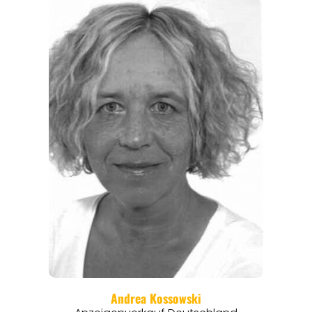
EVENTS
REISEFÜHRER
REISEMAGAZINE
THEMEN
ANGEBOTE