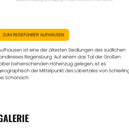
ZUM REISEFÜHRER AUFHAUSEN
ufhausen ist eine der ältesten Siedlungen des südlichen
Landkreises Regensburg. Auf einem das Tal der Großen
Laber beherrschenden Höhenzug gelegen, ist es
eographisch der Mittelpunkt des Labertales von Schierlin
bis Schönach.
GALERIE