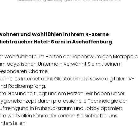
Wohnen und Wohlfühlen in Ihrem 4-Sterne
Nichtraucher Hotel-Garni in Aschaffenburg.
hr Wohlfühlhotel im Herzen der liebenswürdigen Metropole
am bayerischen Untermain verwöhnt Sie mit seinem
besonderen Charme.
chnelles Internet dank Glasfasernetz, sowie digitaler TV-
und Radioempfang.
hre Gesundheit liegt uns am Herzen. Wir haben unser
Hygienekonzept durch professionelle Technologie der
uftreinigung in Frühstücksraum und Lobby optimiert.
hre wertvollen Fahrräder können Sie sicher bei uns
nterstellen.