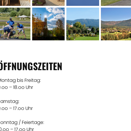
ÖFFNUNGSZEITEN
ontag bis Freitag:
.oo – 18.oo Uhr
Samstag:
.oo – 17.oo Uhr
onntag / Feiertage:
0.oo – 17.oo Uhr