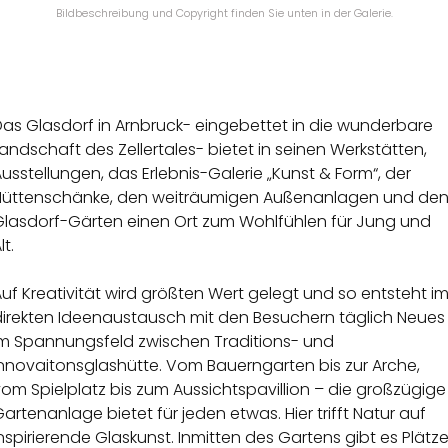
Bildbeschreibung und Copyright finden Sie unten in der Galerie.
Das Glasdorf in Arnbruck- eingebettet in die wunderbare
andschaft des Zellertales- bietet in seinen Werkstätten,
usstellungen, das Erlebnis-Galerie „Kunst & Form“, der
Hüttenschänke, den weiträumigen Außenanlagen und de
Glasdorf-Gärten einen Ort zum Wohlfühlen für Jung und
lt.
uf Kreativität wird größten Wert gelegt und so entsteht i
direkten Ideenaustausch mit den Besuchern täglich Neues
im Spannungsfeld zwischen Traditions- und
Innovaitonsglashütte. Vom Bauerngarten bis zur Arche,
om Spielplatz bis zum Aussichtspavillion – die großzügige
artenanlage bietet für jeden etwas. Hier trifft Natur auf
nspirierende Glaskunst. Inmitten des Gartens gibt es Plätz