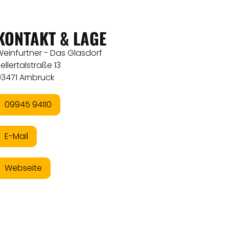
KONTAKT & LAGE
einfurtner - Das Glasdorf
ellertalstraße 13
93471 Arnbruck
09945 94110
E-Mail
Webseite