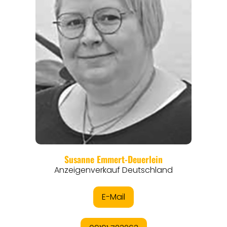
ORTE
EVENTS
REISEFÜHRER
REISEMAGAZINE
THEMEN
ANGEBOTE