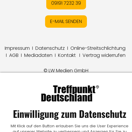
09191 7232 39
E-MAIL SENDEN
Impressum
I
Datenschutz
I
Online-Streitschlichtung
I
AGB
I
Mediadaten
I
Kontakt
I
Vertrag widerrufen
© LW Medien GmbH
Einwilligung zum Datenschutz
Mit Klick auf den Button erlauben Sie uns die User Experience
auf unserer Website zu verbessern und Anzeigen für Sie zu