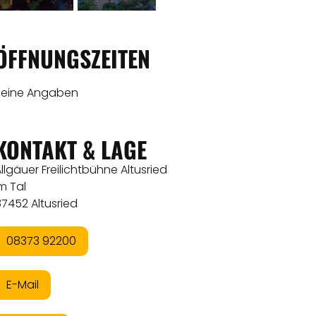
ÖFFNUNGSZEITEN
Keine Angaben
KONTAKT & LAGE
llgäuer Freilichtbühne Altusried
m Tal
7452 Altusried
08373 92200
E-Mail