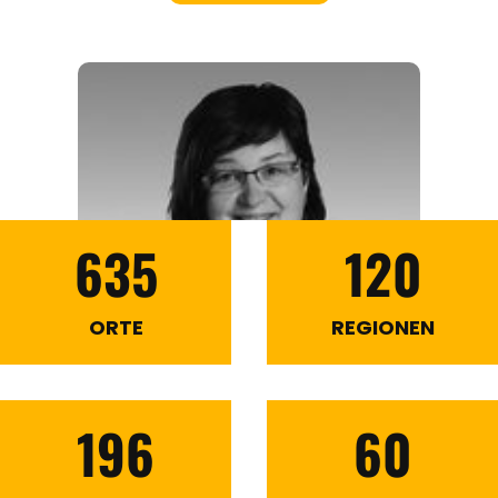
635
120
ORTE
REGIONEN
196
60