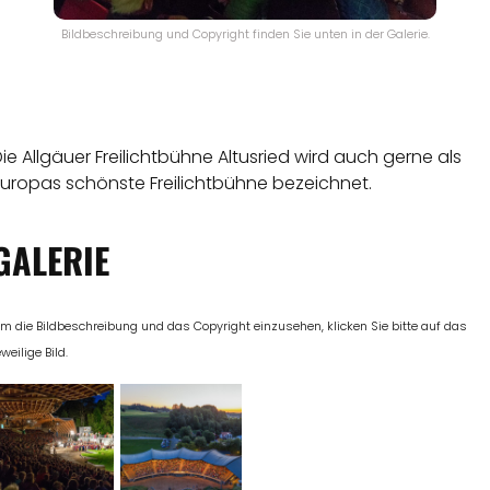
Bildbeschreibung und Copyright finden Sie unten in der Galerie.
ie Allgäuer Freilichtbühne Altusried wird auch gerne als
Europas schönste Freilichtbühne bezeichnet.
GALERIE
m die Bildbeschreibung und das Copyright einzusehen, klicken Sie bitte auf das
eweilige Bild.