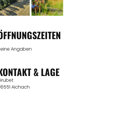
ÖFFNUNGSZEITEN
Keine Angaben
KONTAKT & LAGE
Grubet
86551 Aichach