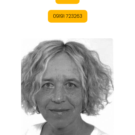
ORTE
EVENTS
REISEFÜHRER
REISEMAGAZINE
THEMEN
ANGEBOTE