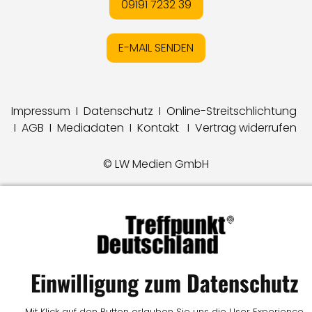
09191 7232 39
E-MAIL SENDEN
Impressum
I
Datenschutz
I
Online-Streitschlichtung
I
AGB
I
Mediadaten
I
Kontakt
I
Vertrag widerrufen
© LW Medien GmbH
Einwilligung zum Datenschutz
Mit Klick auf den Button erlauben Sie uns die User Experience