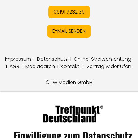
09191 7232 39
E-MAIL SENDEN
Impressum
I
Datenschutz
I
Online-Streitschlichtung
I
AGB
I
Mediadaten
I
Kontakt
I
Vertrag widerrufen
© LW Medien GmbH
Einwilligung zum Datenschutz