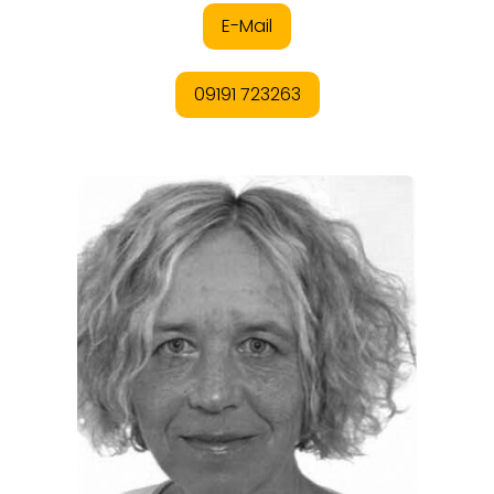
ORTE
EVENTS
REISEFÜHRER
REISEMAGAZINE
THEMEN
ANGEBOTE