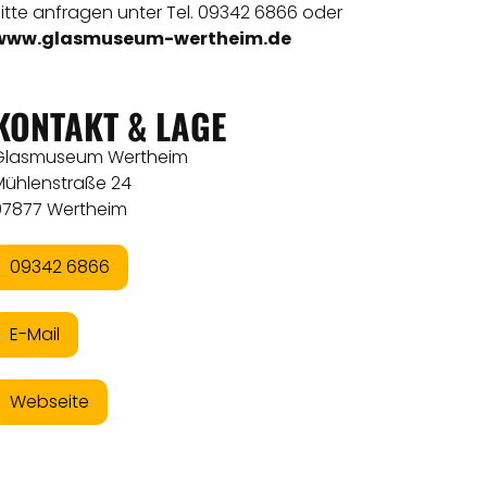
itte anfragen unter Tel. 09342 6866 oder
www.glasmuseum-wertheim.de
KONTAKT & LAGE
Glasmuseum Wertheim
Mühlenstraße 24
97877 Wertheim
09342 6866
E-Mail
Webseite