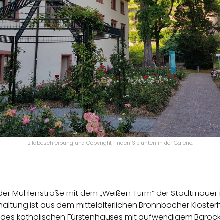
Bildbeschreibung und Copyright finden Sie unten in der Galerie.
n der Mühlenstraße mit dem „Weißen Turm“ der Stadtmauer
haltung ist aus dem mittelalterlichen Bronnbacher Kloster
es katholischen Fürstenhauses mit aufwendigem Barocksa