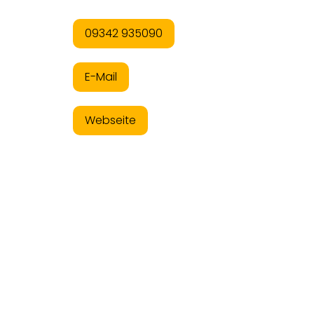
09342 935090
E-Mail
Webseite