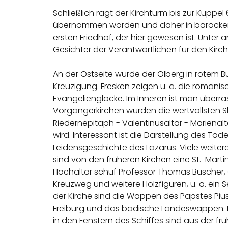
Schließlich ragt der Kirchturm bis zur Kuppe
übernommen worden und daher in barockem 
ersten Friedhof, der hier gewesen ist. Unter 
Gesichter der Verantwortlichen für den Kirc
An der Ostseite wurde der Ölberg in rotem 
Kreuzigung. Fresken zeigen u. a. die romani
Evangelienglocke. Im Inneren ist man überra
Vorgängerkirchen wurden die wertvollsten Sk
Riedernepitaph - Valentinusaltar - Marienalt
wird. Interessant ist die Darstellung des T
Leidensgeschichte des Lazarus. Viele weiter
sind von den früheren Kirchen eine St.-Mart
Hochaltar schuf Professor Thomas Buscher, Ga
Kreuzweg und weitere Holzfiguren, u. a. ein S
der Kirche sind die Wappen des Papstes Pi
Freiburg und das badische Landeswappen. Di
in den Fenstern des Schiffes sind aus der f