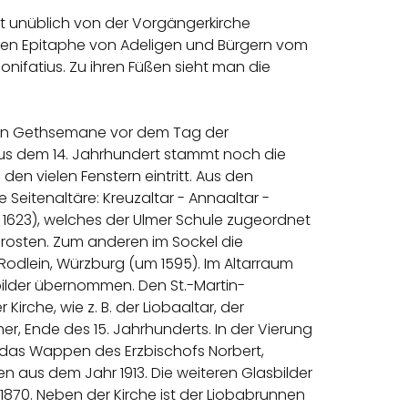
ist unüblich von der Vorgängerkirche
en Epitaphe von Adeligen und Bürgern vom
onifatius. Zu ihren Füßen sieht man die
rten Gethsemane vor dem Tag der
 Aus dem 14. Jahrhundert stammt noch die
en vielen Fenstern eintritt. Aus den
eitenaltäre: Kreuzaltar - Annaaltar -
r 1623), welches der Ulmer Schule zugeordnet
uprosten. Zum anderen im Sockel die
 Rodlein, Würzburg (um 1595). Im Altarraum
nbilder übernommen. Den St.-Martin-
rche, wie z. B. der Liobaaltar, der
her, Ende des 15. Jahrhunderts. In der Vierung
das Wappen des Erzbischofs Norbert,
 aus dem Jahr 1913. Die weiteren Glasbilder
1870. Neben der Kirche ist der Liobabrunnen