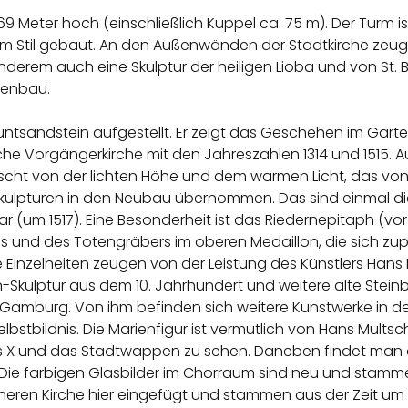
l 69 Meter hoch (einschließlich Kuppel ca. 75 m). Der Turm 
Stil gebaut. An den Außenwänden der Stadtkirche zeug
anderem auch eine Skulptur der heiligen Lioba und von St. B
henbau.
Buntsandstein aufgestellt. Er zeigt das Geschehen im Ga
sche Vorgängerkirche mit den Jahreszahlen 1314 und 1515.
scht von der lichten Höhe und dem warmen Licht, das von d
ulpturen in den Neubau übernommen. Das sind einmal die S
ar (um 1517). Eine Besonderheit ist das Riedernepitaph (vo
odes und des Totengräbers im oberen Medaillon, die sich z
e Einzelheiten zeugen von der Leistung des Künstlers Hans
in-Skulptur aus dem 10. Jahrhundert und weitere alte Stei
mburg. Von ihm befinden sich weitere Kunstwerke in der Ki
elbstbildnis. Die Marienfigur ist vermutlich von Hans Multsc
us X und das Stadtwappen zu sehen. Daneben findet man 
e farbigen Glasbilder im Chorraum sind neu und stammen
rüheren Kirche hier eingefügt und stammen aus der Zeit um 