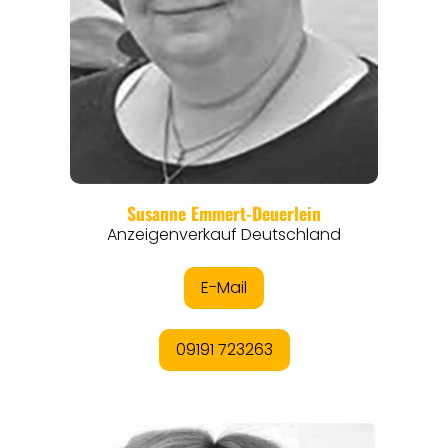
REGIONEN
ORTE
EVENTS
REISEFÜHRER
REISEMAGAZINE
THEMEN