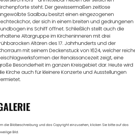
irchenpforte steht. Der gewissermaßen zeitlose
ungewölbte Saalbau besitzt einen eingezogenen
Rechteckchor, der sich in einem breiten und gedrungenen
undbogen ins Schiff öffnet. Schließlich stellt auch die
rhaltene Altargruppe im Kircheninneren mit drei
frühbarocken Altären des 17. Jahrhunderts und der
Chorraum mit seinem Deckenstuck von 1624, welcher reich
Beischlagwerksformen der Renaissancezeit zeigt, eine
große Besonderheit im ganzen Kreisgebiet dar. Heute wird
ie Kirche auch für kleinere Konzerte und Ausstellungen
ermietet.
GALERIE
m die Bildbeschreibung und das Copyright einzusehen, klicken Sie bitte auf das
eweilige Bild.