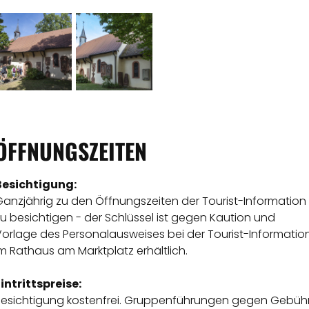
ÖFFNUNGSZEITEN
Besichtigung:
Ganzjährig zu den Öffnungszeiten der Tourist-Information
u besichtigen - der Schlüssel ist gegen Kaution und
Vorlage des Personalausweises bei der Tourist-Informatio
m Rathaus am Marktplatz erhältlich.
intrittspreise:
Besichtigung kostenfrei. Gruppenführungen gegen Gebüh