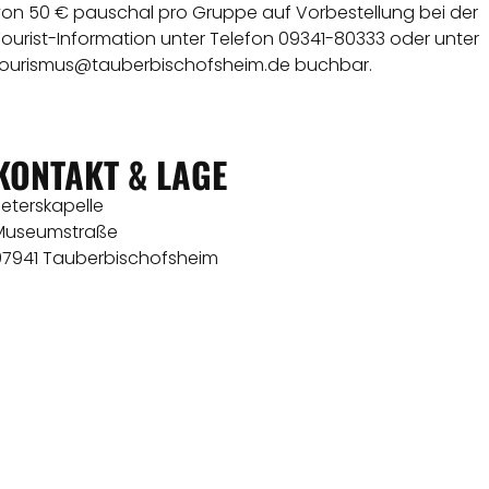
von 50 € pauschal pro Gruppe auf Vorbestellung bei der
ourist-Information unter Telefon 09341-80333 oder unter
tourismus@tauberbischofsheim.de buchbar.
KONTAKT & LAGE
eterskapelle
Museumstraße
97941 Tauberbischofsheim