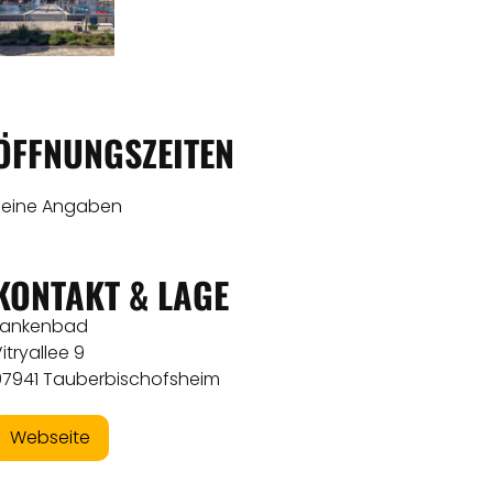
ÖFFNUNGSZEITEN
Keine Angaben
KONTAKT & LAGE
Fankenbad
itryallee 9
97941 Tauberbischofsheim
Webseite