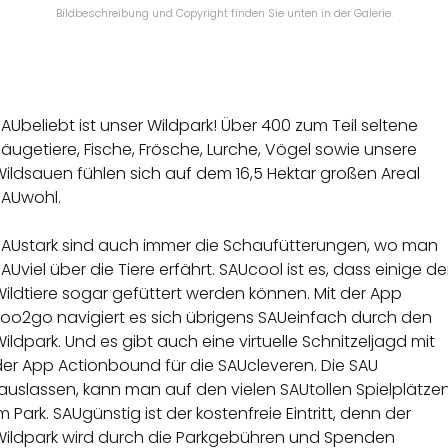
Bildbeschreibung und Copyright finden Sie unten in der Galerie.
AUbeliebt ist unser Wildpark! Über 400 zum Teil seltene
äugetiere, Fische, Frösche, Lurche, Vögel sowie unsere
ildsauen fühlen sich auf dem 16,5 Hektar großen Areal
SAUwohl.
SAUstark sind auch immer die Schaufütterungen, wo man
AUviel über die Tiere erfährt. SAUcool ist es, dass einige de
ildtiere sogar gefüttert werden können. Mit der App
zoo2go navigiert es sich übrigens SAUeinfach durch den
ildpark. Und es gibt auch eine virtuelle Schnitzeljagd mit
der App Actionbound für die SAUcleveren. Die SAU
auslassen, kann man auf den vielen SAUtollen Spielplätze
m Park. SAUgünstig ist der kostenfreie Eintritt, denn der
Wildpark wird durch die Parkgebühren und Spenden