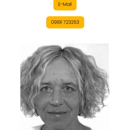
ORTE
EVENTS
REISEFÜHRER
REISEMAGAZINE
THEMEN
ANGEBOTE