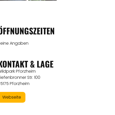
ÖFFNUNGSZEITEN
Keine Angaben
KONTAKT & LAGE
Wildpark Pforzheim
iefenbronner Str. 100
75175 Pforzheim
Webseite