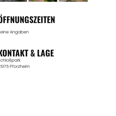
ÖFFNUNGSZEITEN
Keine Angaben
KONTAKT & LAGE
Schloßpark
75175 Pforzheim